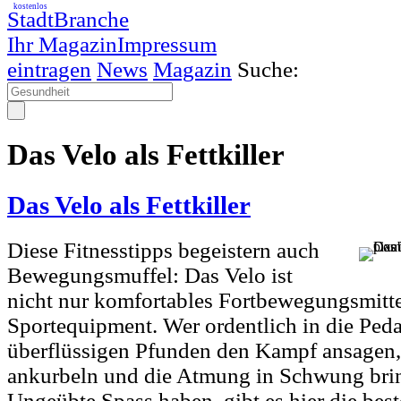
kostenlos
StadtBranche
Ihr Magazin
Impressum
eintragen
News
Magazin
Suche:
Das Velo als Fettkiller
Das Velo als Fettkiller
Diese Fitnesstipps begeistern auch
Bewegungsmuffel: Das Velo ist
nicht nur komfortables Fortbewegungsmitte
Sportequipment. Wer ordentlich in die Pedal
überflüssigen Pfunden den Kampf ansagen,
ankurbeln und die Atmung in Schwung bri
Ungeübte Spass haben, gibt es hier die best