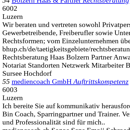
54
Bolzern Haas & Partner
Rechtsberatung
6002
Luzern
Wir beraten und vertreten sowohl Privatper
Gewerbetreibende, Freiberufler sowie Unte
Rechtsformen; vom Einzelunternehmen übe
bhup.ch/de/taetigkeitsgebiete/rechtsberatu
Rechtsberatung Haas Bolzern Partner Anwal
Notariat Standorten Netzwerk Mitarbeiter 
Sursee Hochdorf
55
mediencoach GmbH
Auftrittskompetenz
6003
Luzern
Ich bereite Sie auf kommunikativ herausfor
Bin Coach, Sparringpartner und Trainer. V
und Professionalität sind für mich..