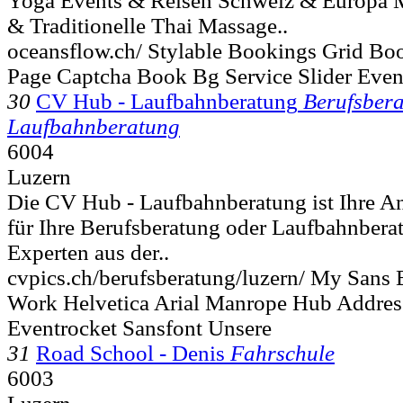
Yoga Events & Reisen Schweiz & Europa 
& Traditionelle Thai Massage..
oceansflow.ch/ Stylable Bookings Grid Bo
Page Captcha Book Bg Service Slider Even
30
CV Hub - Laufbahnberatung
Berufsber
Laufbahnberatung
6004
Luzern
Die CV Hub - Laufbahnberatung ist Ihre An
für Ihre Berufsberatung oder Laufbahnbera
Experten aus der..
cvpics.ch/berufsberatung/luzern/ My Sans 
Work Helvetica Arial Manrope Hub Addres
Eventrocket Sansfont Unsere
31
Road School - Denis
Fahrschule
6003