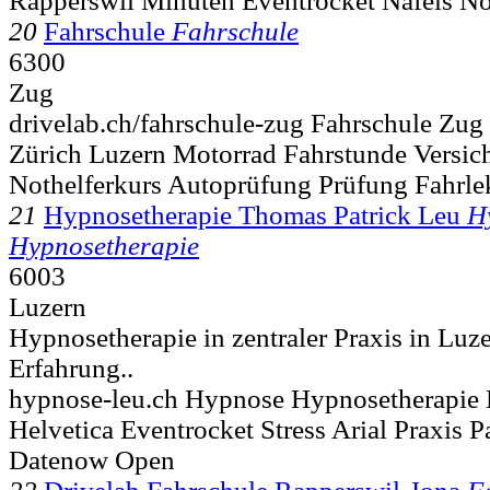
Rapperswil Minuten Eventrocket Näfels No
20
Fahrschule
Fahrschule
6300
Zug
drivelab.ch/fahrschule-zug Fahrschule Zug
Zürich Luzern Motorrad Fahrstunde Versic
Nothelferkurs Autoprüfung Prüfung Fahrle
21
Hypnosetherapie Thomas Patrick Leu
H
Hypnosetherapie
6003
Luzern
Hypnosetherapie in zentraler Praxis in Luz
Erfahrung..
hypnose-leu.ch Hypnose Hypnosetherapie
Helvetica Eventrocket Stress Arial Praxis P
Datenow Open