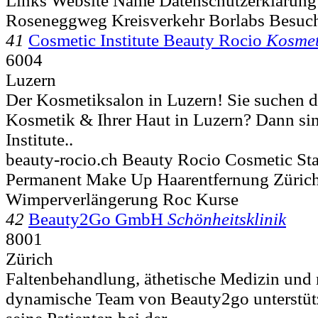
Links Website Name Datenschutzerklärung 
Roseneggweg Kreisverkehr Borlabs Besuch
41
Cosmetic Institute Beauty Rocio
Kosmet
6004
Luzern
Der Kosmetiksalon in Luzern! Sie suchen di
Kosmetik & Ihrer Haut in Luzern? Dann si
Institute..
beauty-rocio.ch Beauty Rocio Cosmetic Star
Permanent Make Up Haarentfernung Zürich
Wimperverlängerung Roc Kurse
42
Beauty2Go GmbH
Schönheitsklinik
8001
Zürich
Faltenbehandlung, äthetische Medizin und
dynamische Team von Beauty2go unterstütz