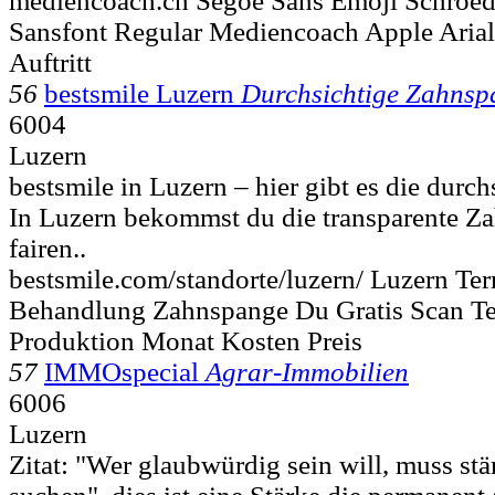
mediencoach.ch Segoe Sans Emoji Schroed
Sansfont Regular Mediencoach Apple Arial
Auftritt
56
bestsmile Luzern
Durchsichtige Zahns
6004
Luzern
bestsmile in Luzern – hier gibt es die durc
In Luzern bekommst du die transparente Z
fairen..
bestsmile.com/standorte/luzern/ Luzern Ter
Behandlung Zahnspange Du Gratis Scan T
Produktion Monat Kosten Preis
57
IMMOspecial
Agrar-Immobilien
6006
Luzern
Zitat: "Wer glaubwürdig sein will, muss st