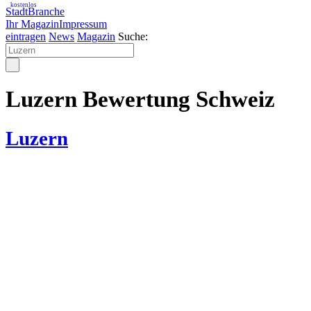
kostenlos
StadtBranche
Ihr Magazin
Impressum
eintragen
News
Magazin
Suche:
Luzern Bewertung Schweiz
Luzern