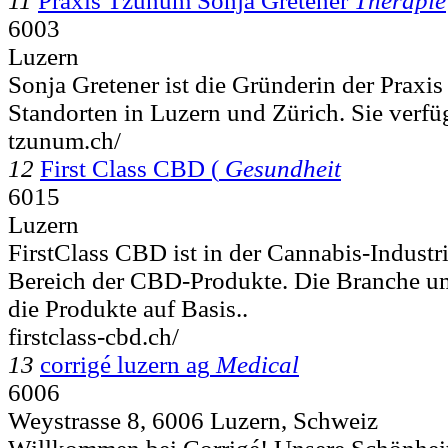
11
Praxis Tzunum Sonja Gretener
Therapie
6003
Luzern
Sonja Gretener ist die Gründerin der Praxi
Standorten in Luzern und Zürich. Sie verfüg
tzunum.ch/
12
First Class CBD (
Gesundheit
6015
Luzern
FirstClass CBD ist in der Cannabis-Industrie
Bereich der CBD-Produkte. Die Branche u
die Produkte auf Basis..
firstclass-cbd.ch/
13
corrigé luzern ag
Medical
6006
Weystrasse 8, 6006 Luzern, Schweiz