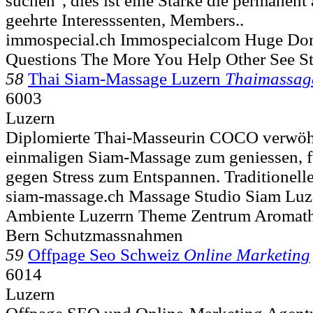
suchen", dies ist eine Stärke die permanent 
geehrte Interesssenten, Members..
immospecial.ch Immospecialcom Huge Do
Questions The More You Help Other See St
58
Thai Siam-Massage Luzern
Thaimassag
6003
Luzern
Diplomierte Thai-Masseurin COCO verwöhn
einmaligen Siam-Massage zum geniessen, f
gegen Stress zum Entspannen. Traditionelle
siam-massage.ch Massage Studio Siam Luze
Ambiente Luzerrn Theme Zentrum Aromathe
Bern Schutzmassnahmen
59
Offpage Seo Schweiz
Online Marketing
6014
Luzern