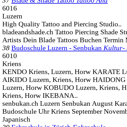
37
Blade & Shade Tattoo
Tattoo And
6016
Luzern
High Quality Tattoo and Piercing Studio..
bladeandshade.ch Tattoo Piercing Shade St
Artists Dein Blade Tattoos Buchen Termin
38
Budoschule Luzern - Senbukan
Kultur-
6010
Kriens
KENDO Kriens, Luzern, Horw KARATE Luz
AIKIDO Luzern, Kriens, Horw HAIDONG
Luzern, Horw KOBUDO Luzern, Kriens, 
Kriens, Horw IKEBANA..
senbukan.ch Luzern Senbukan August Kara
Budoschule Uhr Kriens September Novemb
Japanisch