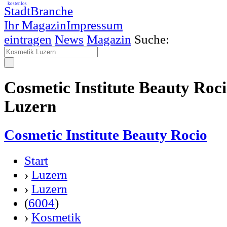
kostenlos
StadtBranche
Ihr Magazin
Impressum
eintragen
News
Magazin
Suche:
Cosmetic Institute Beauty Roc
Luzern
Cosmetic Institute Beauty Rocio
Start
›
Luzern
›
Luzern
(
6004
)
›
Kosmetik