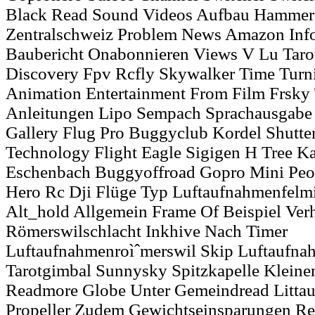
Black Read Sound Videos Aufbau Hammer
Zentralschweiz Problem News Amazon Info
Baubericht Onabonnieren Views V Lu Taro
Discovery Fpv Rcfly Skywalker Time Turni
Animation Entertainment From Film Frsky 
Anleitungen Lipo Sempach Sprachausgabe F
Gallery Flug Pro Buggyclub Kordel Shutte
Technology Flight Eagle Sigigen H Tree K
Eschenbach Buggyoffroad Gopro Mini Peop
Hero Rc Dji Flüge Typ Luftaufnahmenfelm
Alt_hold Allgemein Frame Of Beispiel Ver
Römerswilschlacht Inkhive Nach Timer
Luftaufnahmenroìˆmerswil Skip Luftaufn
Tarotgimbal Sunnysky Spitzkapelle Kleinen
Readmore Globe Unter Gemeindread Litta
Propeller Zudem Gewichtseinsparungen Re