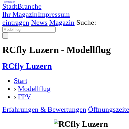
kostenlos
StadtBranche
Ihr Magazin
Impressum
eintragen
News
Magazin
Suche:
RCfly Luzern - Modellflug
RCfly Luzern
Start
›
Modellflug
›
FPV
Erfahrungen & Bewertungen
Öffnungszeit