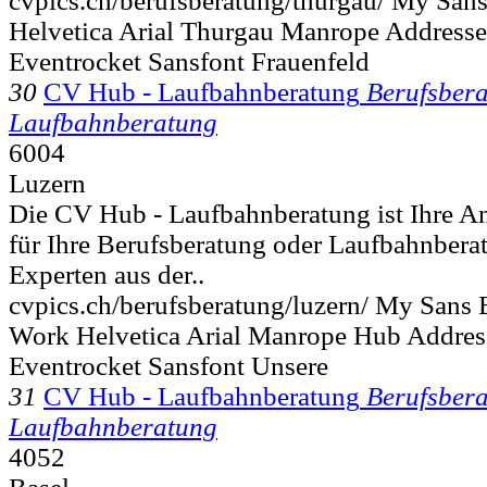
cvpics.ch/berufsberatung/thurgau/ My San
Helvetica Arial Thurgau Manrope Address
Eventrocket Sansfont Frauenfeld
30
CV Hub - Laufbahnberatung
Berufsber
Laufbahnberatung
6004
Luzern
Die CV Hub - Laufbahnberatung ist Ihre An
für Ihre Berufsberatung oder Laufbahnbera
Experten aus der..
cvpics.ch/berufsberatung/luzern/ My Sans 
Work Helvetica Arial Manrope Hub Addres
Eventrocket Sansfont Unsere
31
CV Hub - Laufbahnberatung
Berufsber
Laufbahnberatung
4052