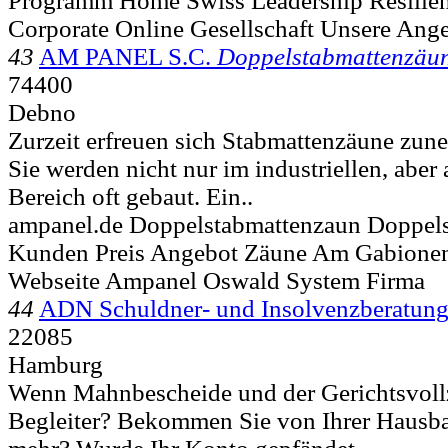
Programm Home Swiss Leadership Resilien
Corporate Online Gesellschaft Unsere Ang
43
AM PANEL S.C.
Doppelstabmattenzäun
74400
Debno
Zurzeit erfreuen sich Stabmattenzäune zun
Sie werden nicht nur im industriellen, aber
Bereich oft gebaut. Ein..
ampanel.de Doppelstabmattenzaun Doppel
Kunden Preis Angebot Zäune Am Gabionen
Webseite Ampanel Oswald System Firma
44
ADN Schuldner- und Insolvenzberatun
22085
Hamburg
Wenn Mahnbescheide und der Gerichtsvollz
Begleiter? Bekommen Sie von Ihrer Hausba