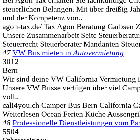
Bei Agon Tax erhalten Sie fachkundige Unte
steuerlichen Belangen. Mit über dreißig Ja
und der Kompetenz von..
agon-tax.de/ Tax Agon Beratung Garbsen Ze
Unsere Zusammenarbeit Seite Steuerberatu
Steuerrecht Steuerberater Mandanten Steue
47
VW Bus mieten in
Autovermietung
3012
Bern
Wir sind deine VW California Vermietung 
Unsere VW Busse verfügen über viel Camp
voll..
cali4you.ch Camper Bus Bern California C
Weiterlesen Ocean Ferien Küche Aussengril
48
Professionelle Dienstleistungen vom Par
5504