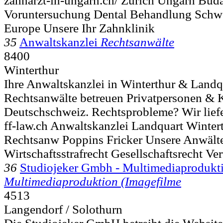
zahnarzt-in-ungarn.ch/ Zürich Ungarn Bud
Voruntersuchung Dental Behandlung Schwe
Europe Unsere Ihr Zahnklinik
35
Anwaltskanzlei
Rechtsanwälte
8400
Winterthur
Ihre Anwaltskanzlei in Winterthur & Landq
Rechtsanwälte betreuen Privatpersonen &
Deutschschweiz. Rechtsprobleme? Wir liefe
ff-law.ch Anwaltskanzlei Landquart Winter
Rechtsanw Poppins Fricker Unsere Anwält
Wirtschaftsstrafrecht Gesellschaftsrecht Ver
36
Studiojeker Gmbh - Multimediaprodukt
Multimediaproduktion (Imagefilme
4513
Langendorf / Solothurn