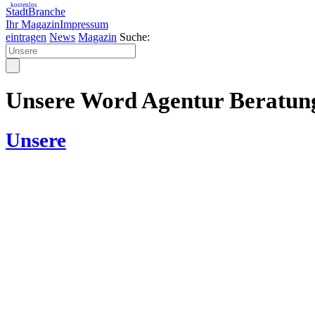
kostenlos
StadtBranche
Ihr Magazin
Impressum
eintragen
News
Magazin
Suche:
Unsere Word Agentur Beratun
Unsere