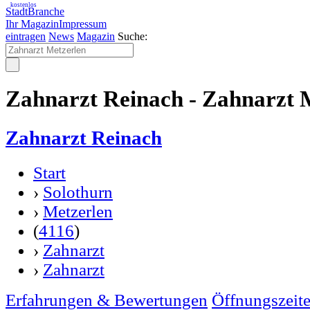
kostenlos
StadtBranche
Ihr Magazin
Impressum
eintragen
News
Magazin
Suche:
Zahnarzt Reinach - Zahnarzt 
Zahnarzt Reinach
Start
›
Solothurn
›
Metzerlen
(
4116
)
›
Zahnarzt
›
Zahnarzt
Erfahrungen & Bewertungen
Öffnungszeit