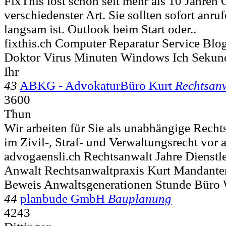
FixThis löst schon seit mehr als 10 Jahre
verschiedenster Art. Sie sollten sofort anr
langsam ist. Outlook beim Start oder..
fixthis.ch Computer Reparatur Service Blo
Doktor Virus Minuten Windows Ich Sekun
Ihr
43
ABKG - AdvokaturBüro Kurt
Rechtsan
3600
Thun
Wir arbeiten für Sie als unabhängige Recht
im Zivil-, Straf- und Verwaltungsrecht vor a
advogaensli.ch Rechtsanwalt Jahre Dienstl
Anwalt Rechtsanwaltpraxis Kurt Mandante
Beweis Anwaltsgenerationen Stunde Büro 
44
planbude GmbH
Bauplanung
4243