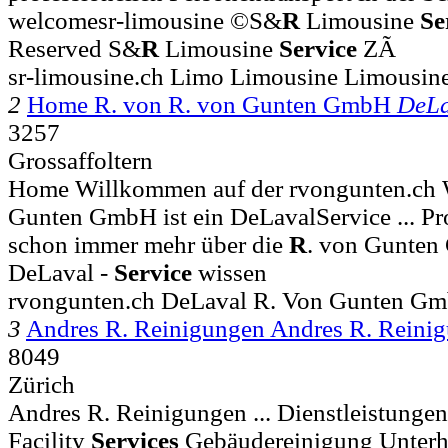
welcomesr-limousine ©S&
R
Limousine
Se
Reserved S&
R
Limousine
Service
ZÃ
sr-limousine.ch Limo Limousine Limousi
2
Home R. von R. von Gunten GmbH
DeLa
3257
Grossaffoltern
Home Willkommen auf der rvongunten.ch W
Gunten GmbH ist ein DeLavalService ... Pr
schon immer mehr über die
R
. von Gunten
DeLaval -
Service
wissen
rvongunten.ch DeLaval R. Von Gunten 
3
Andres R. Reinigungen Andres R. Rein
8049
Zürich
Andres R. Reinigungen ... Dienstleistunge
Facility
Services
Gebäudereinigung Unterha