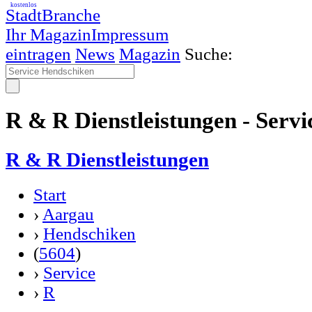
kostenlos
StadtBranche
Ihr Magazin
Impressum
eintragen
News
Magazin
Suche:
R & R Dienstleistungen - Serv
R & R Dienstleistungen
Start
›
Aargau
›
Hendschiken
(
5604
)
›
Service
›
R