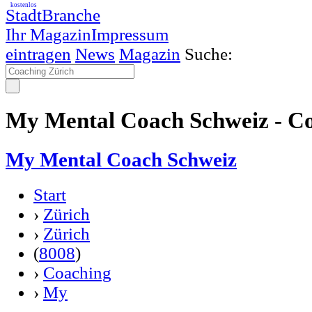
kostenlos
StadtBranche
Ihr Magazin
Impressum
eintragen
News
Magazin
Suche:
My Mental Coach Schweiz - C
My Mental Coach Schweiz
Start
›
Zürich
›
Zürich
(
8008
)
›
Coaching
›
My