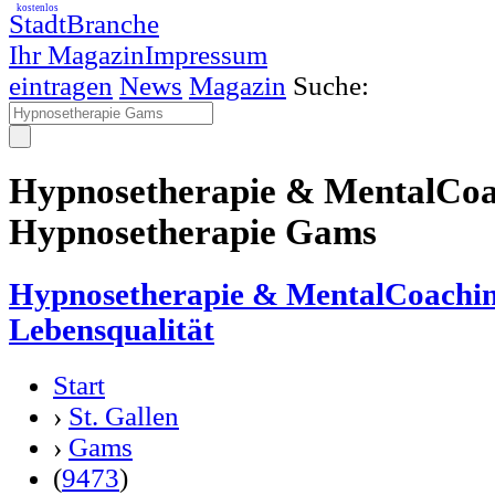
kostenlos
StadtBranche
Ihr Magazin
Impressum
eintragen
News
Magazin
Suche:
Hypnosetherapie & MentalCoac
Hypnosetherapie Gams
Hypnosetherapie & MentalCoachin
Lebensqualität
Start
›
St. Gallen
›
Gams
(
9473
)