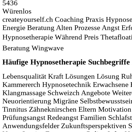
5436
Würenlos
createyourself.ch Coaching Praxis Hypnos
Energie Beratung Alten Prozesse Angst E
Hypnosetherapie Während Preis Thetafloat
Beratung Wingwave
Häufige Hypnosetherapie Suchbegriffe
Lebensqualität Kraft Lösungen Lösung Ru
Kammererch Hypnosetechnik Erwachsene 
Klangmassage Schweizch Angebote Weitere
Neuorientierung Migräne Selbstbewusstse
Tinnitus Zähneknirschen Eltern Motivatio
Prüfungsangst Redeangst Familien Schlafs
Anwendungsfelder Zukunftsperspektiven S