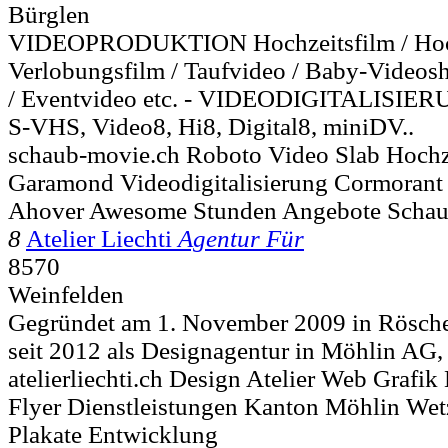
Bürglen
VIDEOPRODUKTION Hochzeitsfilm / Hoch
Verlobungsfilm / Taufvideo / Baby-Videos
/ Eventvideo etc. - VIDEODIGITALISIERU
S-VHS, Video8, Hi8, Digital8, miniDV..
schaub-movie.ch Roboto Video Slab Hochze
Garamond Videodigitalisierung Cormoran
Ahover Awesome Stunden Angebote Scha
8
Atelier Liechti
Agentur Für
8570
Weinfelden
Gegründet am 1. November 2009 in Rösche
seit 2012 als Designagentur in Möhlin AG, s
atelierliechti.ch Design Atelier Web Grafi
Flyer Dienstleistungen Kanton Möhlin We
Plakate Entwicklung