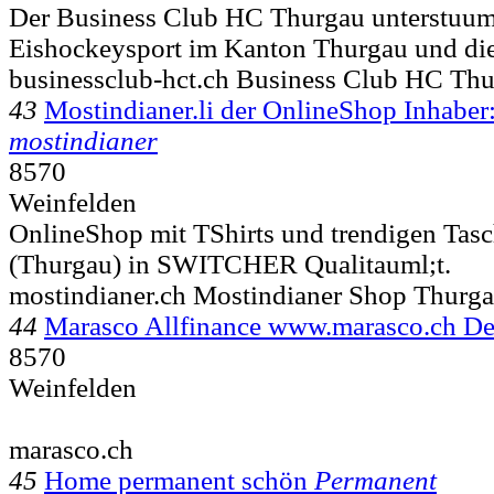
Der Business Club HC Thurgau unterstuuml
Eishockeysport im Kanton Thurgau und dien
businessclub-hct.ch Business Club HC T
43
Mostindianer.li der OnlineShop Inhaber
mostindianer
8570
Weinfelden
OnlineShop mit TShirts und trendigen Tas
(Thurgau) in SWITCHER Qualitauml;t.
mostindianer.ch Mostindianer Shop Thurg
44
Marasco Allfinance www.marasco.ch D
8570
Weinfelden
marasco.ch
45
Home permanent schön
Permanent