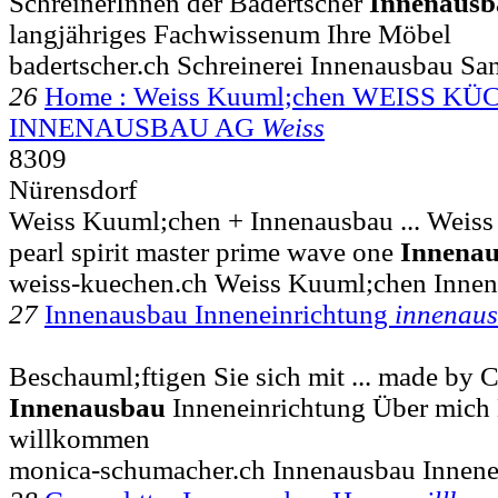
SchreinerInnen der Badertscher
Innenausb
langjähriges Fachwissenum Ihre Möbel
badertscher.ch Schreinerei Innenausbau Sa
26
Home : Weiss Kuuml;chen WEISS KÜ
INNENAUSBAU AG
Weiss
8309
Nürensdorf
Weiss Kuuml;chen + Innenausbau ... Weis
pearl spirit master prime wave one
Innena
weiss-kuechen.ch Weiss Kuuml;chen Inne
27
Innenausbau Inneneinrichtung
innenau
Beschauml;ftigen Sie sich mit ... made by 
Innenausbau
Inneneinrichtung Über mich 
willkommen
monica-schumacher.ch Innenausbau Innene