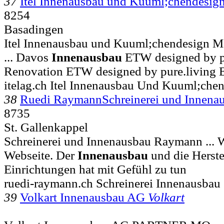
37
Itel Innenausbau und Kuuml;chendesig
8254
Basadingen
Itel Innenausbau und Kuuml;chendesign 
... Davos
Innenausbau
ETW designed by pu
Renovation ETW designed by pure.living 
itelag.ch Itel Innenausbau Und Kuuml;che
38
Ruedi RaymannSchreinerei und Innena
8735
St. Gallenkappel
Schreinerei und Innenausbau Raymann ...
Webseite. Der
Innenausbau
und die Herst
Einrichtungen hat mit Gefühl zu tun
ruedi-raymann.ch Schreinerei Innenausbau
39
Volkart Innenausbau AG
Volkart