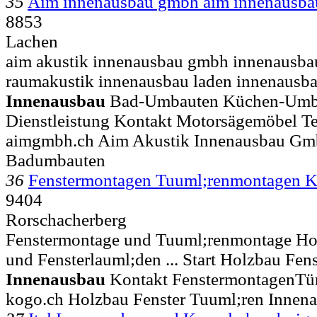
35
Aim innenausbau gmbh aim innenausb
8853
Lachen
aim akustik innenausbau gmbh innenausb
raumakustik innenausbau laden innenausbau
Innenausbau
Bad-Umbauten Küchen-Umba
Dienstleistung Kontakt Motorsägemöbel T
aimgmbh.ch Aim Akustik Innenausbau Gm
Badumbauten
36
Fenstermontagen Tuuml;renmontage
9404
Rorschacherberg
Fenstermontage und Tuuml;renmontage Ho
und Fensterlauml;den ... Start Holzbau Fen
Innenausbau
Kontakt FenstermontagenT
kogo.ch Holzbau Fenster Tuuml;ren Innen