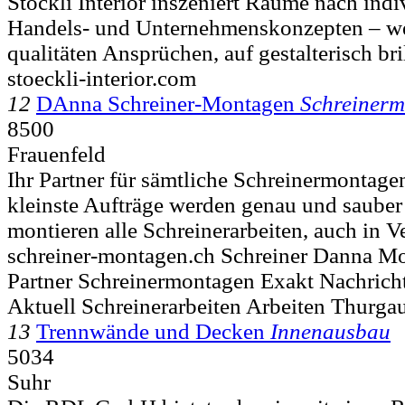
Stöckli Interior inszeniert Räume nach ind
Handels- und Unternehmenskonzepten – we
qualitäten Ansprüchen, auf gestalterisch bri
stoeckli-interior.com
12
DAnna Schreiner-Montagen
Schreiner
8500
Frauenfeld
Ihr Partner für sämtliche Schreinermontag
kleinste Aufträge werden genau und sauber
montieren alle Schreinerarbeiten, auch in V
schreiner-montagen.ch Schreiner Danna M
Partner Schreinermontagen Exakt Nachricht
Aktuell Schreinerarbeiten Arbeiten Thurga
13
Trennwände und Decken
Innenausbau
5034
Suhr