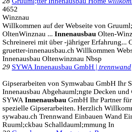
28
Gruuml;tter Innenausbau Home
willko
4652
Winznau
Willkommen auf der Webseite von Gruuml;
OltenWinznau ...
Innenausbau
Olten-Winzn
Schreinerei mit über -jähriger Erfahrung...
gruetter-innenausbau.ch Willkommen Webse
Innenausbau Oltenwinznau Nbsp
29
SYWA Innenausbau GmbH |
trennwand
Gipserarbeiten von Symwabau GmbH Ihr Spe
Innenausbau Abgehauml;ngte Decken und Gi
SYWA
Innenausbau
GmbH Ihr Partner für
spezielle Gipserarbeiten. Herzlich Willko
sywabau.ch Trennwand Einbauen Wand Ei
Ruuml;ckbau Schalldauml;mmung In