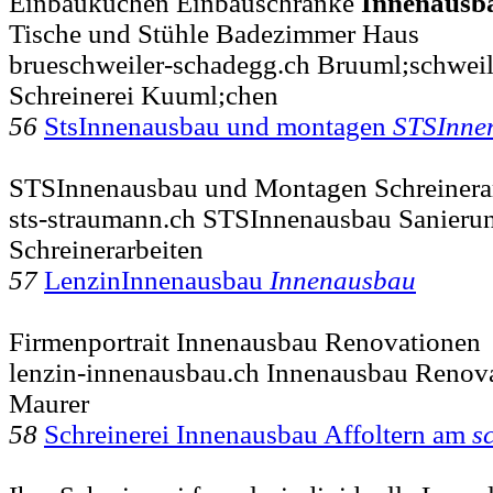
Einbauküchen Einbauschränke
Innenausb
Tische und Stühle Badezimmer Haus
brueschweiler-schadegg.ch Bruuml;schwei
Schreinerei Kuuml;chen
56
StsInnenausbau und montagen
STSInne
STSInnenausbau und Montagen Schreinera
sts-straumann.ch STSInnenausbau Sanier
Schreinerarbeiten
57
LenzinInnenausbau
Innenausbau
Firmenportrait Innenausbau Renovationen
lenzin-innenausbau.ch Innenausbau Reno
Maurer
58
Schreinerei Innenausbau Affoltern am
s