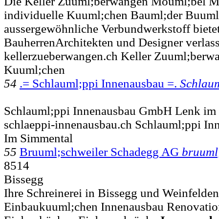
Die Keller Zuuml;berwangen Mouml;bel Ma
individuelle Kuuml;chen Bauml;der Buuml;
aussergewöhnliche Verbundwerkstoff bietet 
BauherrenArchitekten und Designer verlas
kellerzueberwangen.ch Keller Zuuml;ber
Kuuml;chen
54
.= Schlauml;ppi Innenausbau =.
Schlaum
Schlauml;ppi Innenausbau GmbH Lenk im
schlaeppi-innenausbau.ch Schlauml;ppi 
Im Simmental
55
Bruuml;schweiler Schadegg AG
bruuml
8514
Bissegg
Ihre Schreinerei in Bissegg und Weinfelden
Einbaukuuml;chen Innenausbau Renovation