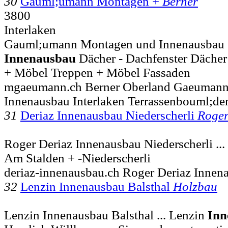
30
Gauml;umann Montagen +
Berner
3800
Interlaken
Gauml;umann Montagen und Innenausbau .
Innenausbau
Dächer - Dachfenster Dächer
+ Möbel Treppen + Möbel Fassaden
mgaeumann.ch Berner Oberland Gaeuman
Innenausbau Interlaken Terrassenbouml;de
31
Deriaz Innenausbau Niederscherli
Roge
Roger Deriaz Innenausbau Niederscherli ...
Am Stalden + -Niederscherli
deriaz-innenausbau.ch Roger Deriaz Innena
32
Lenzin Innenausbau Balsthal
Holzbau
Lenzin Innenausbau Balsthal ... Lenzin
Inn