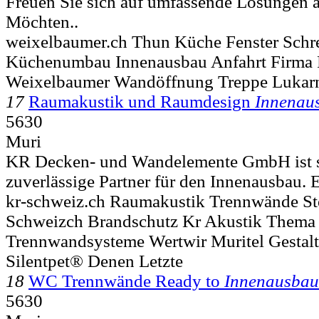
Freuen Sie sich auf umfassende Lösungen a
Möchten..
weixelbaumer.ch Thun Küche Fenster Schr
Küchenumbau Innenausbau Anfahrt Firma
Weixelbaumer Wandöffnung Treppe Lukar
17
Raumakustik und Raumdesign
Innenau
5630
Muri
KR Decken- und Wandelemente GmbH ist se
zuverlässige Partner für den Innenausbau. 
kr-schweiz.ch Raumakustik Trennwände S
Schweizch Brandschutz Kr Akustik Thema G
Trennwandsysteme Wertwir Muritel Gestal
Silentpet® Denen Letzte
18
WC Trennwände Ready to
Innenausbau
5630