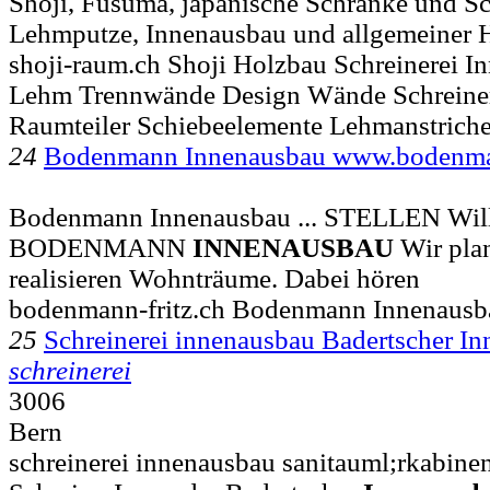
Shoji, Fusuma, japanische Schränke und Sc
Lehmputze, Innenausbau und allgemeiner H
shoji-raum.ch Shoji Holzbau Schreinerei 
Lehm Trennwände Design Wände Schreinera
Raumteiler Schiebeelemente Lehmanstrich
24
Bodenmann Innenausbau www.bodenma
Bodenmann Innenausbau ... STELLEN Wil
BODENMANN
INNENAUSBAU
Wir plan
realisieren Wohnträume. Dabei hören
bodenmann-fritz.ch Bodenmann Innenausb
25
Schreinerei innenausbau Badertscher I
schreinerei
3006
Bern
schreinerei innenausbau sanitauml;rkabinen 