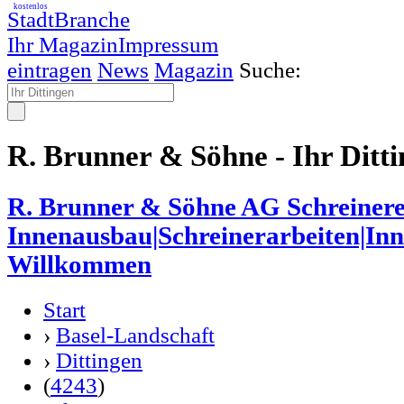
kostenlos
StadtBranche
Ihr Magazin
Impressum
eintragen
News
Magazin
Suche:
R. Brunner & Söhne - Ihr Ditt
R. Brunner & Söhne AG Schreinere
Innenausbau|Schreinerarbeiten|I
Willkommen
Start
›
Basel-Landschaft
›
Dittingen
(
4243
)