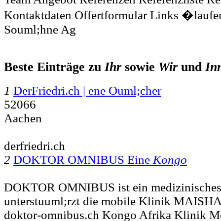
Kontaktdaten Offertformular Links �laufe
Souml;hne Ag
Beste Einträge zu
Ihr
sowie
Wir
und
In
1
DerFriedri.ch | ene Ouml;cher
52066
Aachen
derfriedri.ch
2
DOKTOR OMNIBUS Eine
Kongo
DOKTOR OMNIBUS ist ein medizinisches 
unterstuuml;rzt die mobile Klinik MAISH
doktor-omnibus.ch Kongo Afrika Klinik M