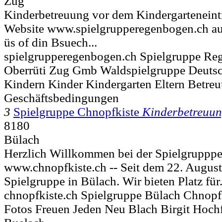
Zug
Kinderbetreuung vor dem Kindergarteneintri
Website www.spielgrupperegenbogen.ch auf
üs of din Bsuech...
spielgrupperegenbogen.ch Spielgruppe Re
Oberrüti Zug Gmb Waldspielgruppe Deut
Kindern Kinder Kindergarten Eltern Betre
Geschäftsbedingungen
3
Spielgruppe Chnopfkiste
Kinderbetreuun
8180
Bülach
Herzlich Willkommen bei der Spielgrupppe 
www.chnopfkiste.ch -- Seit dem 22. August
Spielgruppe in Bülach. Wir bieten Platz für.
chnopfkiste.ch Spielgruppe Bülach Chnopfk
Fotos Freuen Jeden Neu Blach Birgit Hoch