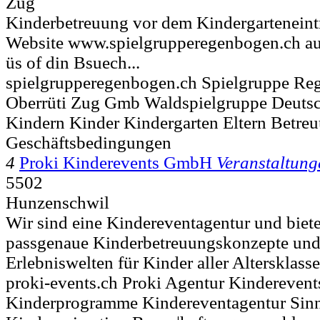
Zug
Kinderbetreuung vor dem Kindergarteneintri
Website www.spielgrupperegenbogen.ch auf
üs of din Bsuech...
spielgrupperegenbogen.ch Spielgruppe Re
Oberrüti Zug Gmb Waldspielgruppe Deut
Kindern Kinder Kindergarten Eltern Betre
Geschäftsbedingungen
4
Proki Kinderevents GmbH
Veranstaltung
5502
Hunzenschwil
Wir sind eine Kindereventagentur und bie
passgenaue Kinderbetreuungskonzepte und 
Erlebniswelten für Kinder aller Altersklasse
proki-events.ch Proki Agentur Kindereven
Kinderprogramme Kindereventagentur Sinn 