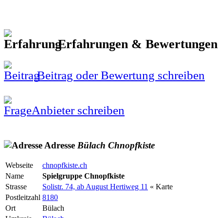
Erfahrungen & Bewertunge
Beitrag oder Bewertung schreiben
Anbieter schreiben
Adresse
Bülach
Chnopfkiste
Webseite
chnopfkiste.ch
Name
Spielgruppe Chnopfkiste
Strasse
Solistr. 74, ab August Hertiweg 11
« Karte
Postleitzahl
8180
Ort
Bülach