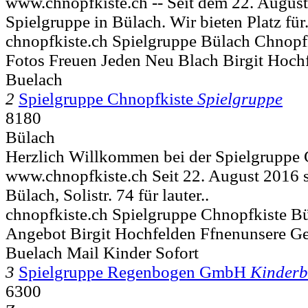
www.chnopfkiste.ch -- Seit dem 22. August
Spielgruppe in Bülach. Wir bieten Platz für.
chnopfkiste.ch Spielgruppe Bülach Chnopfk
Fotos Freuen Jeden Neu Blach Birgit Hoch
Buelach
2
Spielgruppe Chnopfkiste
Spielgruppe
8180
Bülach
Herzlich Willkommen bei der Spielgruppe 
www.chnopfkiste.ch Seit 22. August 2016 s
Bülach, Solistr. 74 für lauter..
chnopfkiste.ch Spielgruppe Chnopfkiste Bü
Angebot Birgit Hochfelden Ffnenunsere G
Buelach Mail Kinder Sofort
3
Spielgruppe Regenbogen GmbH
Kinderb
6300