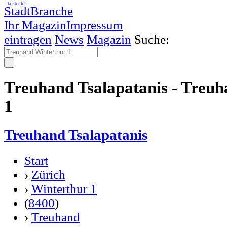
kostenlos
StadtBranche
Ihr Magazin
Impressum
eintragen
News
Magazin
Suche:
Treuhand Tsalapatanis - Treu
1
Treuhand Tsalapatanis
Start
›
Zürich
›
Winterthur 1
(
8400
)
›
Treuhand