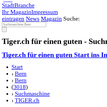
kostenlos
StadtBranche
Ihr Magazin
Impressum
eintragen
News
Magazin
Suche:
Tiger.ch für einen guten - Suc
Tiger.ch für einen guten Start ins I
Start
›
Bern
›
Bern
(
3018
)
›
Suchmaschine
›
TIGER.ch