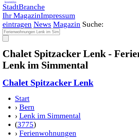
kostenlos
StadtBranche
Ihr Magazin
Impressum
eintragen
News
Magazin
Suche:
Chalet Spitzacker Lenk - Fer
Lenk im Simmental
Chalet Spitzacker Lenk
Start
›
Bern
›
Lenk im Simmental
(
3775
)
›
Ferienwohnungen