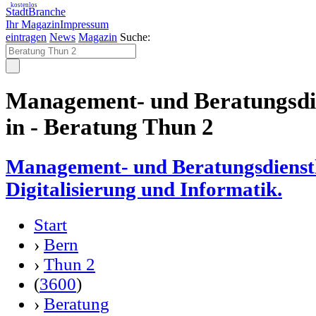
kostenlos
StadtBranche
Ihr Magazin
Impressum
eintragen
News
Magazin
Suche:
Management- und Beratungsdie
in - Beratung Thun 2
Management- und Beratungsdienstl
Digitalisierung und Informatik.
Start
›
Bern
›
Thun 2
(
3600
)
›
Beratung