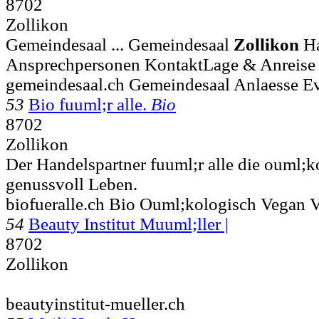
8702
Zollikon
Gemeindesaal ... Gemeindesaal
Zollikon
Ha
Ansprechpersonen KontaktLage & Anreise 
gemeindesaal.ch Gemeindesaal Anlaesse E
53
Bio fuuml;r alle.
Bio
8702
Zollikon
Der Handelspartner fuuml;r alle die ouml;
genussvoll Leben.
biofueralle.ch Bio Ouml;kologisch Vegan V
54
Beauty Institut Muuml;ller |
8702
Zollikon
beautyinstitut-mueller.ch