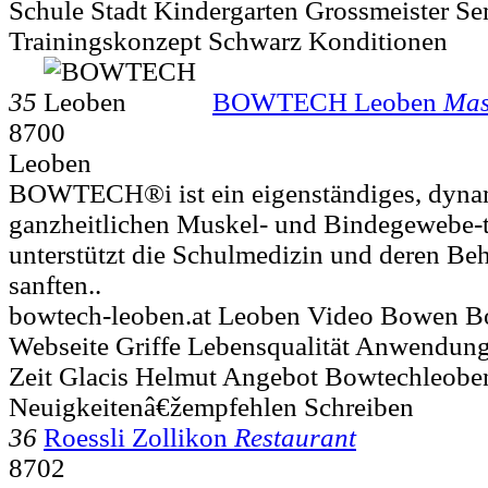
Schule Stadt Kindergarten Grossmeister Se
Trainingskonzept Schwarz Konditionen
35
BOWTECH Leoben
Mas
8700
Leoben
BOWTECH®i ist ein eigenständiges, dynam
ganzheitlichen Muskel- und Bindegewebe-
unterstützt die Schulmedizin und deren Be
sanften..
bowtech-leoben.at Leoben Video Bowen B
Webseite Griffe Lebensqualität Anwendu
Zeit Glacis Helmut Angebot Bowtechleob
Neuigkeitenâ€žempfehlen Schreiben
36
Roessli Zollikon
Restaurant
8702