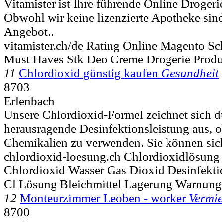
Vitamister ist Ihre führende Online Drogeri
Obwohl wir keine lizenzierte Apotheke sind,
Angebot..
vitamister.ch/de Rating Online Magento S
Must Haves Stk Deo Creme Drogerie Prod
11
Chlordioxid günstig kaufen
Gesundheit
8703
Erlenbach
Unsere Chlordioxid-Formel zeichnet sich d
herausragende Desinfektionsleistung aus, 
Chemikalien zu verwenden. Sie können siche
chlordioxid-loesung.ch Chlordioxidlösung
Chlordioxid Wasser Gas Dioxid Desinfekti
Cl Lösung Bleichmittel Lagerung Warnun
12
Monteurzimmer Leoben - worker
Vermi
8700