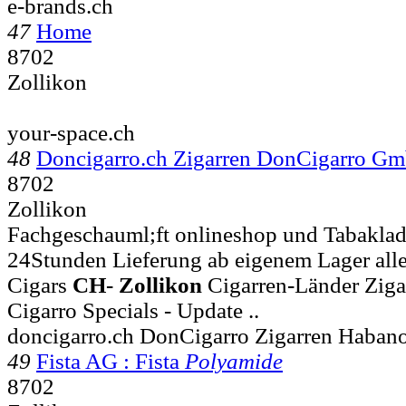
e-brands.ch
47
Home
8702
Zollikon
your-space.ch
48
Doncigarro.ch Zigarren DonCigarro G
8702
Zollikon
Fachgeschauml;ft onlineshop und Tabaklad
24Stunden Lieferung ab eigenem Lager alle
Cigars
CH
-
Zollikon
Cigarren-Länder Zig
Cigarro Specials - Update ..
doncigarro.ch DonCigarro Zigarren Habanos
49
Fista AG : Fista
Polyamide
8702