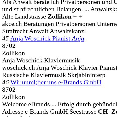
Als Anwalt berate ich Privatpersonen und 
und strafrechtlichen Belangen. ... Anwaltsk
Alte Landstrasse
Zollikon
+ +
akce.ch Beratungen Privatpersonen Untern
Strafrecht Anwalt Anwaltskanzl
45
Anja Woschick Pianist
Anja
8702
Zollikon
Anja Woschick Klaviermusik
woschick.ch Anja Woschick Klavier Pianis
Russische Klaviermusik Skrjabininterp
46
Wir uuml;ber uns e-Brands GmbH
8702
Zollikon
Welcome eBrands ... Erfolg durch gebündel
Adresse e-Brands GmbH Seestrasse
CH
-
Z