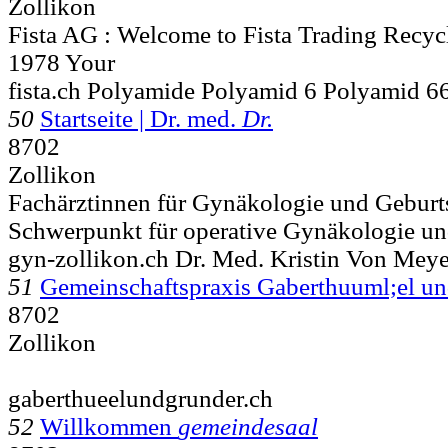
Zollikon
Fista AG : Welcome to Fista Trading Recyc
1978 Your
fista.ch Polyamide Polyamid 6 Polyamid 6
50
Startseite | Dr. med.
Dr.
8702
Zollikon
Fachärztinnen für Gynäkologie und Geburt
Schwerpunkt für operative Gynäkologie un
gyn-zollikon.ch Dr. Med. Kristin Von Mey
51
Gemeinschaftspraxis Gaberthuuml;el u
8702
Zollikon
gaberthueelundgrunder.ch
52
Willkommen
gemeindesaal