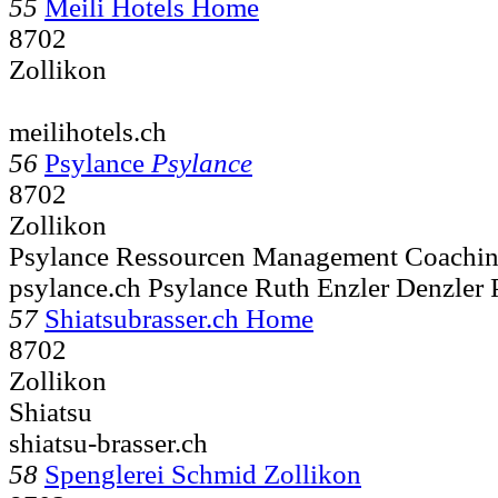
55
Meili Hotels Home
8702
Zollikon
meilihotels.ch
56
Psylance
Psylance
8702
Zollikon
Psylance Ressourcen Management Coachi
psylance.ch Psylance Ruth Enzler Denzler
57
Shiatsubrasser.ch Home
8702
Zollikon
Shiatsu
shiatsu-brasser.ch
58
Spenglerei Schmid Zollikon