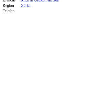
Branche
Mich in Uetikon am See
Region
Zürich
Telefon