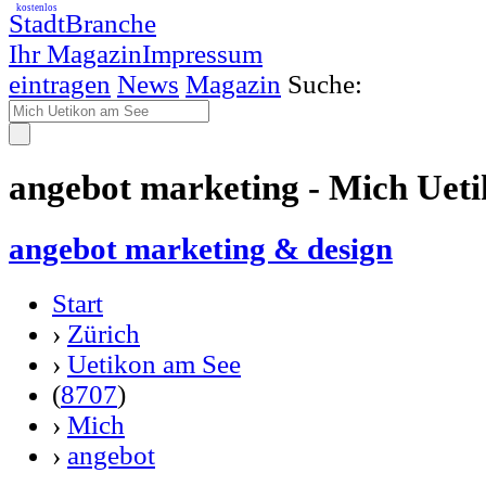
kostenlos
StadtBranche
Ihr Magazin
Impressum
eintragen
News
Magazin
Suche:
angebot marketing - Mich Uet
angebot marketing & design
Start
›
Zürich
›
Uetikon am See
(
8707
)
›
Mich
›
angebot