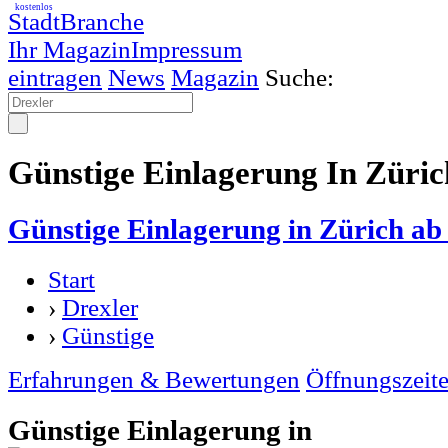
kostenlos
StadtBranche
Ihr Magazin
Impressum
eintragen
News
Magazin
Suche:
Günstige Einlagerung In Züric
Günstige Einlagerung in Zürich a
Start
›
Drexler
›
Günstige
Erfahrungen & Bewertungen
Öffnungszeit
Günstige Einlagerung in