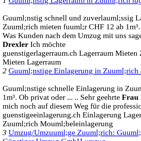
1
Guuml;nstig Lagerraum in Zuuml;rich
la
Guuml;nstig schnell und zuverlauml;ssig L
Zuuml;rich mieten fuuml;r CHF 12 ab 1m³. Be
Was Kunden nach dem Umzug mit uns sagen
Drexler
Ich möchte
guenstigerlagerraum.ch Lagerraum Mieten
Mieten Lagerraum
2
Guuml;nstige Einlagerung in Zuuml;rich
Guuml;nstige schnelle Einlagerung in Zuu
1m³. Ob privat oder ... .. Sehr geehrte
Frau
mich noch auf diesem Weg für die professi
guenstigeeinlagerung.ch Einlagerung Lag
Zuuml;rich Mouml;beleinlagerung
3
Umzug/Umzuuml;ge Zuuml;rich: Guuml;