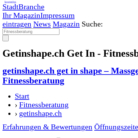
kostenlos
StadtBranche
Ihr Magazin
Impressum
eintragen
News
Magazin
Suche:
Getinshape.ch Get In - Fitness
getinshape.ch get in shape – Massg
Fitnessberatung
Start
›
Fitnessberatung
›
getinshape.ch
Erfahrungen & Bewertungen
Öffnungszeit