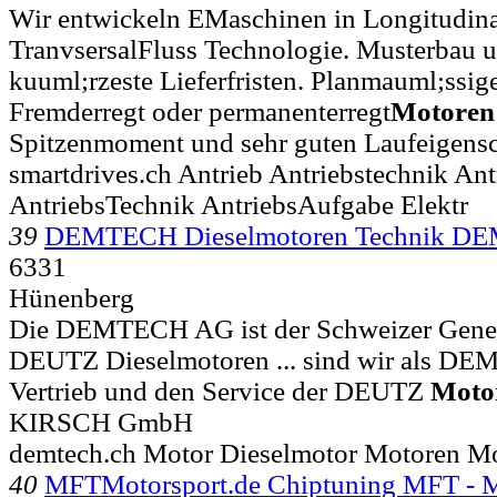
Wir entwickeln EMaschinen in Longitudina
TranvsersalFluss Technologie. Musterbau 
kuuml;rzeste Lieferfristen. Planmauml;ssig
Fremderregt oder permanenterregt
Motoren
Spitzenmoment und sehr guten Laufeigensc
smartdrives.ch Antrieb Antriebstechnik A
AntriebsTechnik AntriebsAufgabe Elektr
39
DEMTECH Dieselmotoren Technik 
6331
Hünenberg
Die DEMTECH AG ist der Schweizer Genera
DEUTZ Dieselmotoren ... sind wir als D
Vertrieb und den Service der DEUTZ
Moto
KIRSCH GmbH
demtech.ch Motor Dieselmotor Motoren Mo
40
MFTMotorsport.de Chiptuning MFT - M