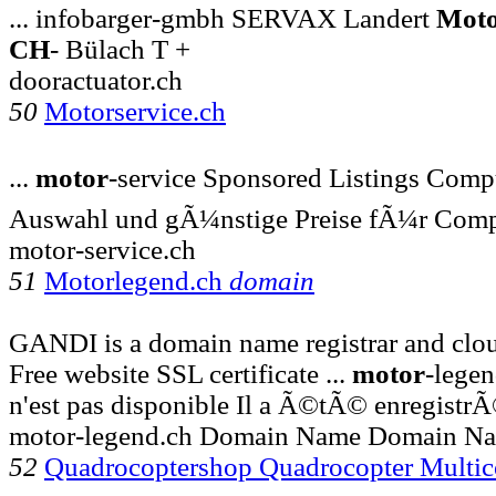
... infobarger-gmbh SERVAX Landert
Moto
CH
- Bülach T +
dooractuator.ch
50
Motorservice.ch
...
motor
-service Sponsored Listings Comp
Auswahl und gÃ¼nstige Preise fÃ¼r Comp
motor-service.ch
51
Motorlegend.ch
domain
GANDI is a domain name registrar and clo
Free website SSL certificate ...
motor
-lege
n'est pas disponible Il a Ã©tÃ© enregistr
motor-legend.ch Domain Name Domain Na
52
Quadrocoptershop Quadrocopter Multic