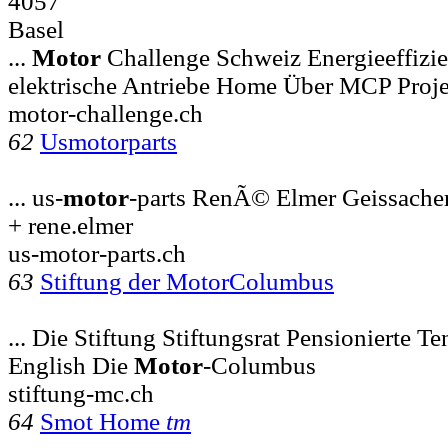
4057
Basel
...
Motor
Challenge Schweiz Energieeffizie
elektrische Antriebe Home Über MCP Proje
motor-challenge.ch
62
Usmotorparts
... us-
motor
-parts RenÃ© Elmer Geissache
+ rene.elmer
us-motor-parts.ch
63
Stiftung der MotorColumbus
... Die Stiftung Stiftungsrat Pensionierte T
English Die
Motor
-Columbus
stiftung-mc.ch
64
Smot Home
tm