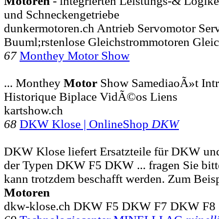
Motoren
- integrierten Leistungs-& Logike
und Schneckengetriebe
dunkermotoren.ch Antrieb Servomotor Ser
Buuml;rstenlose Gleichstrommotoren Gleic
67
Monthey Motor Show
... Monthey
Motor
Show SamediaoÃ»t Intr
Historique Biplace VidÃ©os Liens
kartshow.ch
68
DKW Klose | OnlineShop
DKW
DKW Klose liefert Ersatzteile für DKW u
der Typen DKW F5 DKW ... fragen Sie bitte
kann trotzdem beschafft werden. Zum Beispi
Motoren
dkw-klose.ch DKW F5 DKW F7 DKW F8