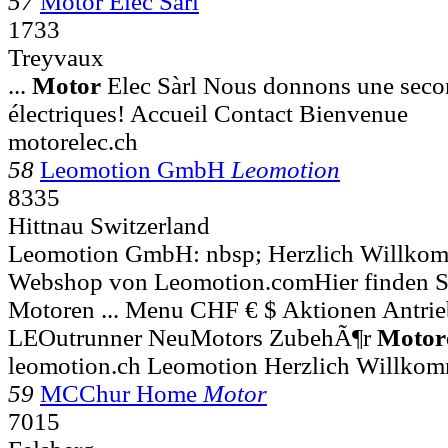
57
Motor Elec Sàrl
1733
Treyvaux
...
Motor
Elec Sàrl Nous donnons une seco
électriques! Accueil Contact Bienvenue
motorelec.ch
58
Leomotion GmbH
Leomotion
8335
Hittnau Switzerland
Leomotion GmbH: nbsp; Herzlich Willko
Webshop von Leomotion.comHier finden S
Motoren ... Menu CHF € $ Aktionen Antrieb
LEOutrunner NeuMotors ZubehÃ¶r
Motor
leomotion.ch Leomotion Herzlich Willk
59
MCChur Home
Motor
7015