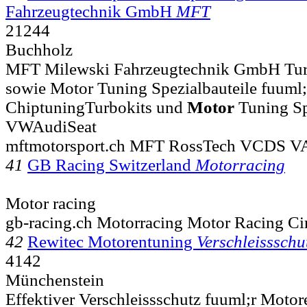
Fahrzeugtechnik GmbH
MFT
21244
Buchholz
MFT Milewski Fahrzeugtechnik GmbH Tur
sowie Motor Tuning Spezialbauteile fuuml;
ChiptuningTurbokits und
Motor
Tuning Spe
VWAudiSeat
mftmotorsport.ch MFT RossTech VCDS
41
GB Racing Switzerland
Motorracing
Motor racing
gb-racing.ch Motorracing Motor Racing Cir
42
Rewitec Motorentuning
Verschleissschu
4142
Münchenstein
Effektiver Verschleissschutz fuuml;r Motore