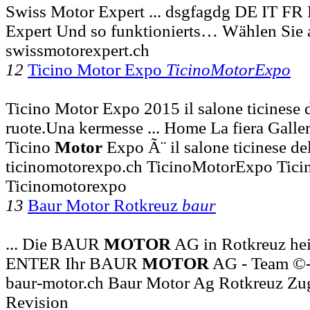
Swiss Motor Expert ... dsgfagdg DE IT F
Expert Und so funktionierts… Wählen Sie
swissmotorexpert.ch
12
Ticino Motor Expo
TicinoMotorExpo
Ticino Motor Expo 2015 il salone ticinese d
ruote.Una kermesse ... Home La fiera Galle
Ticino
Motor
Expo Ã¨ il salone ticinese de
ticinomotorexpo.ch TicinoMotorExpo Tici
Ticinomotorexpo
13
Baur Motor Rotkreuz
baur
... Die BAUR
MOTOR
AG in Rotkreuz hei
ENTER Ihr BAUR
MOTOR
AG - Team ©
baur-motor.ch Baur Motor Ag Rotkreuz Zu
Revision