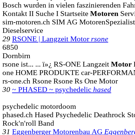
Bosch wurden in vielen faszinierenden Fahrz
Kontakt II Suche I Startseite
Motoren
Servi
sim-motoren.ch SIM AG MotorenSpezialis
Dieselservice
29
RSONE | Langzeit Motor
rsone
6850
Dornbirn
rsone ist... ... ï»¿ RS-ONE Langzeit
Motor
one HOME PRODUKTE car-PERFORMANC
rs-one.ch Rsone Rsone Rs One Motor
30
~ PHASED ~ psychedelic
hased
psychedelic motordoom
phased.ch Hased Psychedelic Deathrock S
Rock'n'roll Band
31
Eggenberger Motorenbau AG
Eggenber