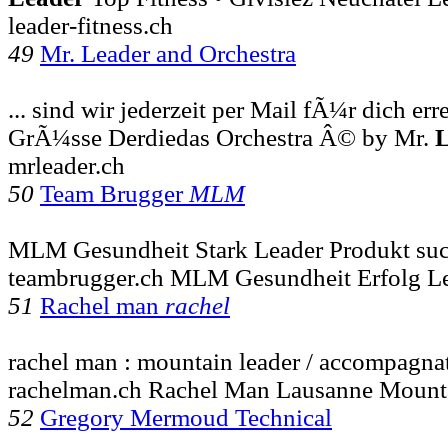
leader-fitness.ch
49
Mr. Leader and Orchestra
... sind wir jederzeit per Mail fÃ¼r dich err
GrÃ¼sse Derdiedas Orchestra Â© by Mr.
L
mrleader.ch
50
Team Brugger
MLM
MLM Gesundheit Stark Leader Produkt suc
teambrugger.ch MLM Gesundheit Erfolg L
51
Rachel man
rachel
rachel man : mountain leader / accompagna
rachelman.ch Rachel Man Lausanne Mount
52
Gregory Mermoud Technical