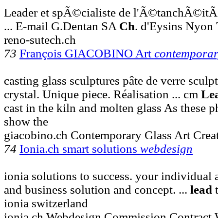
Leader et spÃ©cialiste de l'Ã©tanchÃ©it
... E-mail G.Dentan SA
Ch
. d'Eysins Nyon
reno-sutech.ch
73
François GIACOBINO Art
contempora
casting glass sculptures pâte de verre sculp
crystal. Unique piece. Réalisation ... cm
Le
cast in the kiln and molten glass As these 
show the
giacobino.ch Contemporary Glass Art Creat
74
Ionia.ch smart solutions
webdesign
ionia solutions to success. your individual
and business solution and concept. ...
lead
t
ionia switzerland
ionia.ch Webdesign Commission Contract