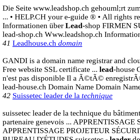
Die Seite www.leadshop.ch gehouml;rt zu
... • HELP.CH your e-guide ® • All rights r
Informationen über
Lead
-shop FIRMEN 
lead-shop.ch Www.leadshop.ch Informatio
41
Leadhouse.ch
domain
GANDI is a domain name registrar and clo
Free website SSL certificate ...
lead
-house 
n'est pas disponible Il a Ã©tÃ© enregistr
lead-house.ch Domain Name Domain Name
42
Suissetec leader de la
technique
suissetec leader de la technique du bâtiment
partenaire genevois ... APPRENTISSAG
APPRENTISSAGE PROJETEUR SÉCURI
BUREAU D'ÉTUDES suissetec -
leader
de