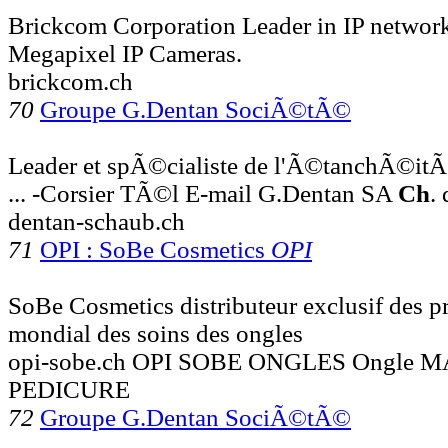
Brickcom Corporation Leader in IP networ
Megapixel IP Cameras.
brickcom.ch
70
Groupe G.Dentan SociÃ©tÃ©
Leader et spÃ©cialiste de l'Ã©tanchÃ©it
... -Corsier TÃ©l E-mail G.Dentan SA
Ch
.
dentan-schaub.ch
71
OPI : SoBe Cosmetics
OPI
SoBe Cosmetics distributeur exclusif des p
mondial des soins des ongles
opi-sobe.ch OPI SOBE ONGLES Ongle
PEDICURE
72
Groupe G.Dentan SociÃ©tÃ©