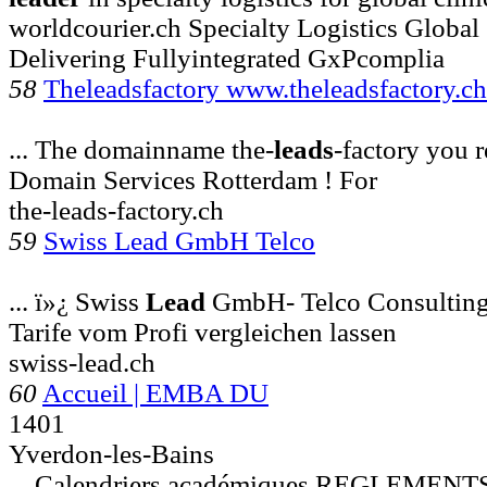
worldcourier.ch Specialty Logistics Global 
Delivering Fullyintegrated GxPcomplia
58
Theleadsfactory www.theleadsfactory.ch
... The domainname the-
leads
-factory you r
Domain Services Rotterdam ! For
the-leads-factory.ch
59
Swiss Lead GmbH Telco
... ï»¿ Swiss
Lead
GmbH- Telco Consulting 
Tarife vom Profi vergleichen lassen
swiss-lead.ch
60
Accueil | EMBA DU
1401
Yverdon-les-Bains
... Calendriers académiques REGLEME