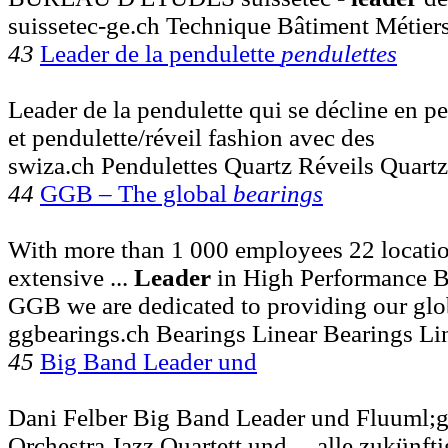
suissetec-ge.ch Technique Bâtiment Métier
43
Leader de la pendulette
pendulettes
Leader de la pendulette qui se décline en p
et pendulette/réveil fashion avec des
swiza.ch Pendulettes Quartz Réveils Quart
44
GGB – The global
bearings
With more than 1 000 employees 22 locatio
extensive ...
Leader
in High Performance B
GGB we are dedicated to providing our glo
ggbearings.ch Bearings Linear Bearings Lin
45
Big Band Leader und
Dani Felber Big Band Leader und Fluuml;g
Orchestra Jazz Quartett und ... alle zukünf