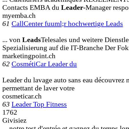
Contacts EMBA du
Leader
-Manager resp
myemba.ch
61
CallCenter fuuml;r hochwertige Leads
... von
Leads
Telesales und weitere Dienstl
Spezialisierung auf die IT-Branche Der Fok
marketingpoint.ch
62
CosmétiCar Leader du
Leader du lavage auto sans eau découvrez 
permettant de laver votre
cosmeticar.ch
63
Leader Top Fitness
1762
Givisiez
... notre test d'entrée et gagnez du temps lor