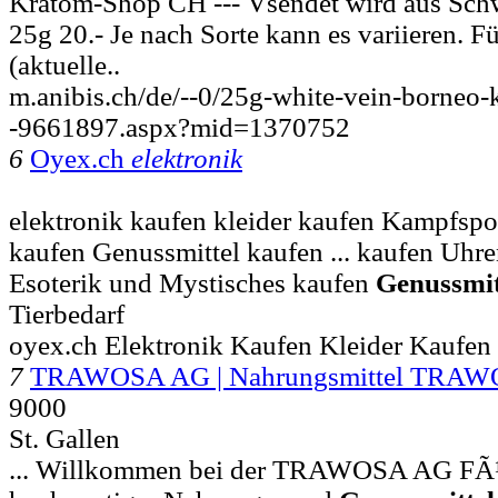
Kratom-Shop CH --- Vsendet wird aus Sch
25g 20.- Je nach Sorte kann es variieren. Fü
(aktuelle..
m.anibis.ch/de/--0/25g-white-vein-borneo-
-9661897.aspx?mid=1370752
6
Oyex.ch
elektronik
elektronik kaufen kleider kaufen Kampfspo
kaufen Genussmittel kaufen ... kaufen Uh
Esoterik und Mystisches kaufen
Genussmit
Tierbedarf
oyex.ch Elektronik Kaufen Kleider Kaufe
7
TRAWOSA AG | Nahrungsmittel TRA
9000
St. Gallen
... Willkommen bei der TRAWOSA AG FÃ¼r 