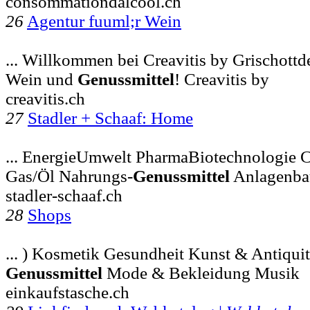
consommationdalcool.ch
26
Agentur fuuml;r Wein
... Willkommen bei Creavitis by Grischottd
Wein und
Genussmittel
! Creavitis by
creavitis.ch
27
Stadler + Schaaf: Home
... EnergieUmwelt PharmaBiotechnologie 
Gas/Öl Nahrungs-
Genussmittel
Anlagenba
stadler-schaaf.ch
28
Shops
... ) Kosmetik Gesundheit Kunst & Antiqui
Genussmittel
Mode & Bekleidung Musik
einkaufstasche.ch