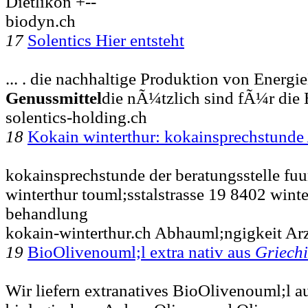
Dietlikon +--
biodyn.ch
17
Solentics Hier entsteht
... . die nachhaltige Produktion von Energ
Genussmittel
die nÃ¼tzlich sind fÃ¼r die 
solentics-holding.ch
18
Kokain winterthur: kokainsprechstunde
kokainsprechstunde der beratungsstelle fu
winterthur touml;sstalstrasse 19 8402 wint
behandlung
kokain-winterthur.ch Abhauml;ngigkeit Arz
19
BioOlivenouml;l extra nativ aus
Griechi
Wir liefern extranatives BioOlivenouml;l au