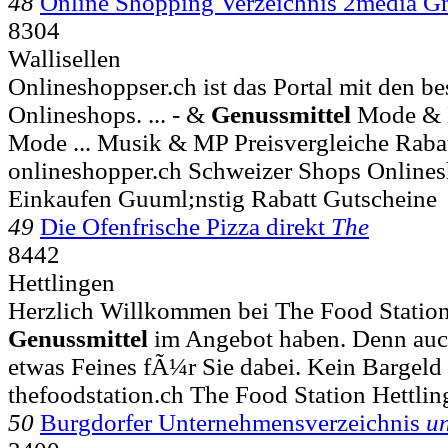
48
Online Shopping Verzeichnis 2media 
8304
Wallisellen
Onlineshoppser.ch ist das Portal mit den b
Onlineshops. ... - &
Genussmittel
Mode & K
Mode ... Musik & MP Preisvergleiche Raba
onlineshopper.ch Schweizer Shops Online
Einkaufen Guuml;nstig Rabatt Gutscheine
49
Die Ofenfrische Pizza direkt
The
8442
Hettlingen
Herzlich Willkommen bei The Food Station 
Genussmittel
im Angebot haben. Denn auch 
etwas Feines fÃ¼r Sie dabei. Kein Bargeld
thefoodstation.ch The Food Station Hettli
50
Burgdorfer Unternehmensverzeichnis
u