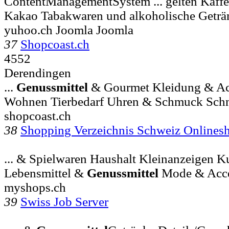
ContentManagementSystem ... gelten Kaff
Kakao Tabakwaren und alkoholische Geträ
yuhoo.ch Joomla Joomla
37
Shopcoast.ch
4552
Derendingen
...
Genussmittel
& Gourmet Kleidung & Ac
Wohnen Tierbedarf Uhren & Schmuck Schne
shopcoast.ch
38
Shopping Verzeichnis Schweiz Onlines
... & Spielwaren Haushalt Kleinanzeigen K
Lebensmittel &
Genussmittel
Mode & Acce
myshops.ch
39
Swiss Job Server