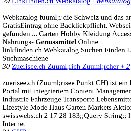
29
Linkfinden.ch Webkatalog |
Webkatalog
Webkatalog fuuml;r die Schweiz und das a
GratisEintrag ohne Backlickpflicht. Webse
gefunden ... Garten Hobby Kleidung Acce
Nahrungs-
Genussmittel
Online
linkfinden.ch Webkatalog Suchen Finden 
Suchmaschiene
30
Zuerisee.ch Zuuml;rich Zuuml;rcher +
2
zuerisee.ch (Zuuml;risee Punkt CH) ist e
Portal mit integriertem Content Managemen
Industrie Fahrzeuge Transporte Lebensmitt
Lifestyle Mode Haus Garten Markets Akti
swisswebs.ch 2 17 28 183;;Query String;; In
Internet