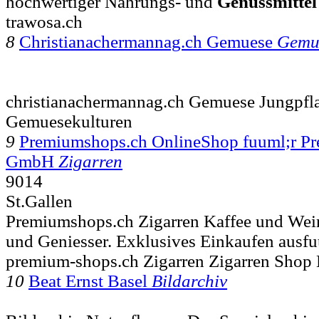
hochwertiger Nahrungs- und
Genussmittel
trawosa.ch
8
Christianachermannag.ch Gemuese
Gemu
christianachermannag.ch Gemuese Jungpfl
Gemuesekulturen
9
Premiumshops.ch OnlineShop fuuml;r P
GmbH
Zigarren
9014
St.Gallen
Premiumshops.ch Zigarren Kaffee und Wei
und Geniesser. Exklusives Einkaufen ausfu
premium-shops.ch Zigarren Zigarren Shop 
10
Beat Ernst Basel
Bildarchiv