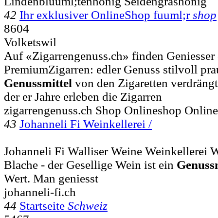
Lindenbluuml;tenhonig Seidengrashonig
42
Ihr exklusiver OnlineShop fuuml;r
shop
8604
Volketswil
Auf «Zigarrengenuss.ch» finden Geniesser 
PremiumZigarren: edler Genuss stilvoll praum
Genussmittel
von den Zigaretten verdrängt
der er Jahre erleben die Zigarren
zigarrengenuss.ch Shop Onlineshop Onlin
43
Johanneli Fi Weinkellerei /
Johanneli Fi Walliser Weine Weinkellerei Wa
Blache - der Gesellige Wein ist ein
Genussm
Wert. Man geniesst
johanneli-fi.ch
44
Startseite
Schweiz