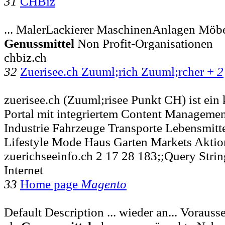
31
CHBiz
... MalerLackierer MaschinenAnlagen Möb
Genussmittel
Non Profit-Organisationen
chbiz.ch
32
Zuerisee.ch Zuuml;rich Zuuml;rcher +
2
zuerisee.ch (Zuuml;risee Punkt CH) ist e
Portal mit integriertem Content Managemen
Industrie Fahrzeuge Transporte Lebensmitt
Lifestyle Mode Haus Garten Markets Akti
zuerichseeinfo.ch 2 17 28 183;;Query String
Internet
33
Home page
Magento
Default Description ... wieder an... Voraus