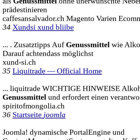
als
Genussmittel
ohne unerwünschte Nebene
prädestinieren
caffesansalvador.ch Magento Varien Ecom
34
Xundsi xund bliibe
... . Zusatztipps Auf
Genussmittel
wie Alko
Darauf achtendass möglichst
xund-si.ch
35
Liquitrade — Official Home
... liquitrade WICHTIGE HINWEISE Alkoho
Genussmittel
und erfordert einen verantw
spiritofmongolia.ch
36
Startseite
joomla
Joomla! dynamische PortalEngine und