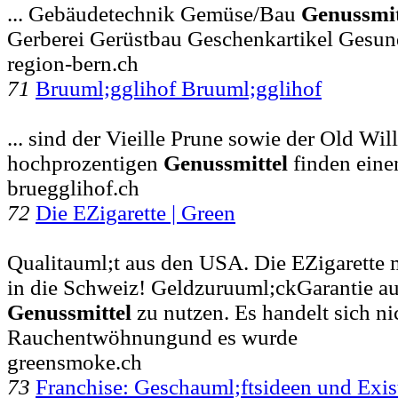
... Gebäudetechnik Gemüse/Bau
Genussmit
Gerberei Gerüstbau Geschenkartikel Gesun
region-bern.ch
71
Bruuml;gglihof Bruuml;gglihof
... sind der Vieille Prune sowie der Old Wil
hochprozentigen
Genussmittel
finden einen
bruegglihof.ch
72
Die EZigarette | Green
Qualitauml;t aus den USA. Die EZigarette 
in die Schweiz! Geldzuruuml;ckGarantie auf 
Genussmittel
zu nutzen. Es handelt sich ni
Rauchentwöhnungund es wurde
greensmoke.ch
73
Franchise: Geschauml;ftsideen und Exi