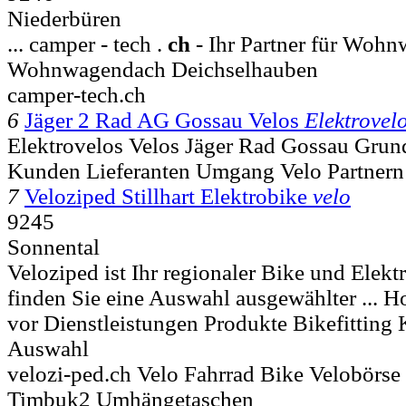
Niederbüren
... camper - tech .
ch
- Ihr Partner für Wohn
Wohnwagendach Deichselhauben
camper-tech.ch
6
Jäger 2 Rad AG Gossau Velos
Elektrovel
Elektrovelos Velos Jäger Rad Gossau Grun
Kunden Lieferanten Umgang Velo Partnern
7
Veloziped Stillhart Elektrobike
velo
9245
Sonnental
Veloziped ist Ihr regionaler Bike und Elekt
finden Sie eine Auswahl ausgewählter ... H
vor Dienstleistungen Produkte Bikefitting
Auswahl
velozi-ped.ch Velo Fahrrad Bike Velobörs
Timbuk2 Umhängetaschen