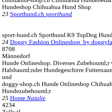
Hundeshop Chihuahua Hund Shop
23
Sporthund.ch
sporthund
sport-hund.ch Sporthund K9 TopDog Hund
24
Doggy Fashion Onlineshop by doggyfa
8708
Männedorf
Hunde Onlineshop. Diverses Zubehouml;r 
Halsbauml;nder Hundegeschirre Futterna
und
doggy-shop.ch Hunde Onlineshop Chihua
Hundezubehouml;r
25
Home
Natalie
4234
Zullwil