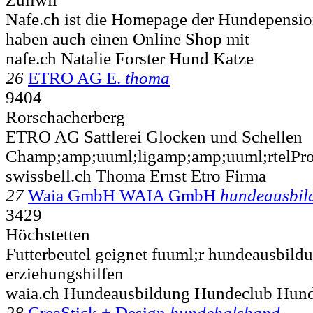
Nafe.ch ist die Homepage der Hundepension
haben auch einen Online Shop mit
nafe.ch Natalie Forster Hund Katze
26
ETRO AG E.
thoma
9404
Rorschacherberg
ETRO AG Sattlerei Glocken und Schellen
Champ;amp;uuml;ligamp;amp;uuml;rtelPr
swissbell.ch Thoma Ernst Etro Firma
27
Waia GmbH WAIA GmbH
hundeausbil
3429
Höchstetten
Futterbeutel geignet fuuml;r hundeausbild
erziehungshilfen
waia.ch Hundeausbildung Hundeclub Hunde
28
CreaStick + Design
hundehalsband