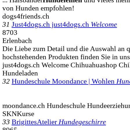
von Hunden empfohlen!
dogs4friends.ch
31
Just4dogs.ch just4dogs.ch
Welcome
8703
Erlenbach
Die Liebe zum Detail und die Auswahl an q
hochstehenden Produkten finden Sie in un
just4dogs.ch Welcome Chihuahuashop Ch
Hundeladen
32
Hundeschule Moondance | Wohlen
Hun
moondance.ch Hundeschule Hundeerziehu
SKNKurse
33
BrigittesAtelier
Hundegeschirre
8965