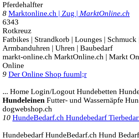
Pferdehalfter
8
Marktonline.ch | Zug |
MarktOnline.ch
6343
Rotkreuz
Fatbikes | Strandkorb | Lounges | Schmuck 
Armbanduhren | Uhren | Baubedarf
markt-online.ch MarktOnline.ch | Markt Onl
Online
9
Der Online Shop fuuml;r
... Home Login/Logout Hundebetten Hund
Hundeleinen
Futter- und Wassernäpfe Hun
dogwebshop.ch
10
HundeBedarf.ch Hundebedarf Tierbeda
Hundebedarf HundeBedarf.ch Hund Bedarf