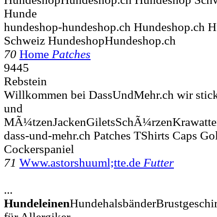
Hunde
hundeshop-hundeshop.ch Hundeshop.ch 
Schweiz HundeshopHundeshop.ch
70
Home
Patches
9445
Rebstein
Willkommen bei DassUndMehr.ch wir sticken f
und
MÃ¼tzenJackenGiletsSchÃ¼rzenKrawatte
dass-und-mehr.ch Patches TShirts Caps Go
Cockerspaniel
71
Www.astorshuuml;tte.de
Futter
...
Hundeleinen
HundehalsbänderBrustgeschi
für Allergiker