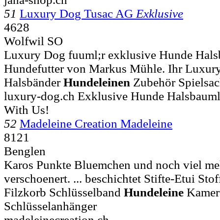
51
Luxury Dog Tusac AG
Exklusive
4628
Wolfwil SO
Luxury Dog fuuml;r exklusive Hunde Halsb
Hundefutter von Markus Mühle. Ihr Luxu
Halsbänder
Hundeleinen
Zubehör Spielsa
luxury-dog.ch Exklusive Hunde Halsbauml
With Us!
52
Madeleine Creation Madeleine
8121
Benglen
Karos Punkte Bluemchen und noch viel meh
verschoenert. ... beschichtet Stifte-Etui 
Filzkorb Schlüsselband
Hundeleine
Kamer
Schlüsselanhänger
madeleinecreation.ch