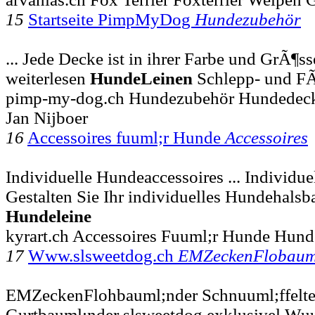
15
Startseite PimpMyDog
Hundezubehör
... Jede Decke ist in ihrer Farbe und GrÃ¶ss
weiterlesen
HundeLeinen
Schlepp- und F
pimp-my-dog.ch Hundezubehör Hundedec
Jan Nijboer
16
Accessoires fuuml;r Hunde
Accessoires
Individuelle Hundeaccessoires ... Individu
Gestalten Sie Ihr individuelles Hundehals
Hundeleine
kyrart.ch Accessoires Fuuml;r Hunde Hund
17
Www.slsweetdog.ch
EMZeckenFlobaum
EMZeckenFlohbauml;nder Schnuuml;ffelt
Gurtbauml;nder slsweetdog exklusivel Wu