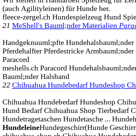
(auch Agilityleinen) für Hunde her.
fleece-zergel.ch Hundespielzeug Hund Spie
21
MeShell's Bauml;nder Materialien
Para
Handgeknuuml;pfte Hundehalsbauml;nder
Pferdehalfter Pferdestricke Armbauml;nder
Paracord
meshells.ch Paracord Hundehalsbauml;nde
Bauml;nder Halsband
22
Chihuahua Hundebedarf Hundeshop C
Chihuahua Hundebedarf Hundeshop Chih
Hund Bedarf Chihuahua Shop Tierbedarf 
Hundetragetaschen Hundetasche ... Hunde
Hundeleine
Hundegeschirr(Hunde Geschirr
chihuahua-shop.ch Chihuahua Hundebedar