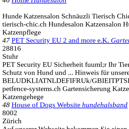
Hunde Katzensalon Schnäuzli Tierisch Chic
tierisch-chic.ch Hundesalon Katzensalon 
Katzenpflege
47
PET Security EU 2 and more e.K.
Garte
28816
Stuhr
PET Security EU Sicherheit fuuml;r Ihr T
Schutz von Hund und ... Hinweis für unse
BELUDKLIATNLDEFIFRUk/GBIEITPTS
petfence-systems.ch Gartensicherung Katz
Katzengehege
48
House of Dogs Website
hundehalsband
8002
Zürich
Auf unserer Webseite bekommen Sie einen 