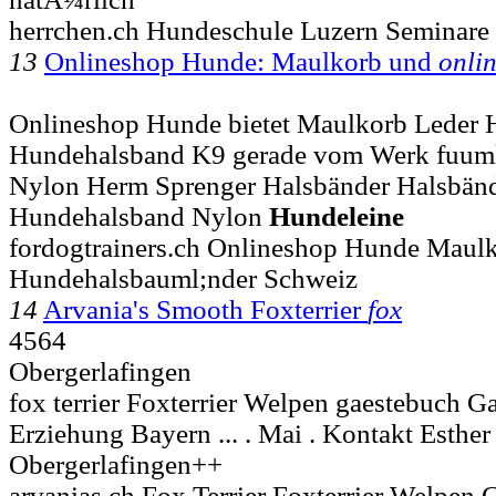
herrchen.ch Hundeschule Luzern Seminar
13
Onlineshop Hunde: Maulkorb und
onli
Onlineshop Hunde bietet Maulkorb Leder 
Hundehalsband K9 gerade vom Werk fuuml;r
Nylon Herm Sprenger Halsbänder Halsbänd
Hundehalsband Nylon
Hundeleine
fordogtrainers.ch Onlineshop Hunde Maul
Hundehalsbauml;nder Schweiz
14
Arvania's Smooth Foxterrier
fox
4564
Obergerlafingen
fox terrier Foxterrier Welpen gaestebuch 
Erziehung Bayern ... . Mai . Kontakt Esth
Obergerlafingen++
arvanias.ch Fox Terrier Foxterrier Welpen