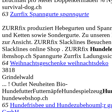
survival-dog.ch
63
Zurrfix Spanngurte
spanngurte
ZURRfix produziert Hebegurten und Span
und Ketten sowie Sondergurte. Zu unseren 
zur Ansicht. ZURRfix Slacklines Besuchen
Slacklines online Shop . ZURRfix
Hundele
ibmshop.ch Spanngurte Zurrfix Ladungssi
64
Weihnachtsgeschenke weihnachtsdeko
3818
Grindelwald
... ! Outlet Neuheiten Bio-
HundefutterFutternäpfeHundespielzeug
Hun
hundewebshop.ch
65
Hundefrisbee und Hundezubehouml;r gu
GmbH