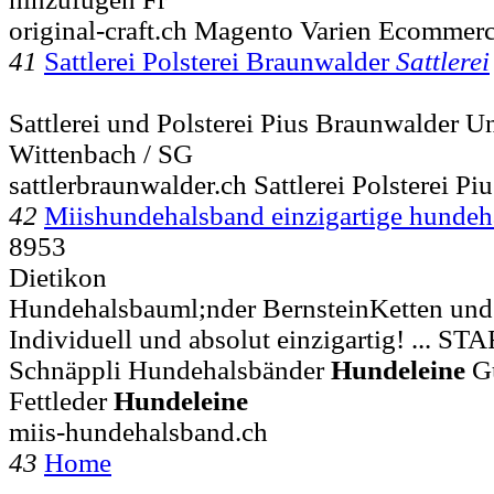
original-craft.ch Magento Varien Ecommer
41
Sattlerei Polsterei Braunwalder
Sattlerei
Sattlerei und Polsterei Pius Braunwalder U
Wittenbach / SG
sattlerbraunwalder.ch Sattlerei Polsterei P
42
Miishundehalsband einzigartige hundeh
8953
Dietikon
Hundehalsbauml;nder BernsteinKetten und 
Individuell und absolut einzigartig! ... 
Schnäppli Hundehalsbänder
Hundeleine
Gu
Fettleder
Hundeleine
miis-hundehalsband.ch
43
Home