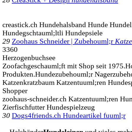
creastick.ch Hundehalsband Hunde Hundele
Hundegschtauml;ltli Hundepsiele
29
Zoohaus Schneider | Zubehouml;r
Katze
3360
Herzogenbuchsee
Zoofachgeschauml;ft mit Shop seit 1975.H
Produkten.Hundezubehouml;r Nagerzubehou
Katzenkratzbaum Katzentuuml;ren Hundes
Shopper
zoohaus-schneider.ch Katzentuuml;ren Hu
Zierfischfutter Hundespielzeug
30
Dogs4friends.ch Hundeartikel fuuml;r
... Halsbänder
Hundeleinen
und vieles mehr.