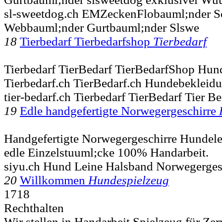
sl-sweetdog.ch EMZeckenFlobauml;nder Sc
Webbauml;nder Gurtbauml;nder Slswe
18
Tierbedarf Tierbedarfshop
Tierbedarf
Tierbedarf TierBedarf TierBedarfShop Hu
Tierbedarf.ch TierBedarf.ch Hundebekleid
tier-bedarf.ch Tierbedarf TierBedarf Tier B
19
Edle handgefertigte Norwegergeschirre
Handgefertigte Norwegergeschirre Hundel
edle Einzelstuuml;cke 100% Handarbeit.
siyu.ch Hund Leine Halsband Norwegerges
20
Willkommen
Hundespielzeug
1718
Rechthalten
Wir stellen in Handarbeit Spielzeug für Zer