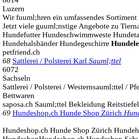
Luzern
Wir fuuml;hren ein umfassendes Sortiment 
Jetzt viele guuml;nstige Angebote zu Tierna
Hundefutter Hundeschwimmweste Hundet
Hundehalsbänder Hundegeschirre
Hundele
petfriend.ch
68
Sattlerei / Polsterei Karl
Sauml;ttel
6072
Sachseln
Sattlerei / Polsterei / Westernsauml;ttel / Pf
Bettwaren
saposa.ch Sauml;ttel Bekleidung Reitstiefe
69
Hundeshop.ch Hunde Shop Zürich
Hund
Hundeshop.ch Hunde Shop Zürich Hundeh
HundeshopHundeshop.ch Hundeshop Schw