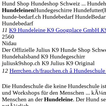
Hund Shop Hundeshop Schweiz ... Hundeh
Hundeleinen
Hundegeschirre Hundefutter(
hunde-bedarf.ch Hundebedarf HundeBedar
Hundebedarf
11
K9 Hundeleine K9 Googplace GmbH
K
2560
Nidau
Der Offizielle Julius K9 Hunde Shop Sch
Hundehalsband K9 Hundegeschirr
juliusk9shop.ch K9 Julius K9 Original
12
Herrchen.ch/frauchen.ch â Hundeschul
Die Hundeschule die keine Hundeschule ist
und Workshops für den Menschen ... kÃ¼
Menschen an der
Hundeleine
. Der Hund sel
natÃ¼rlich