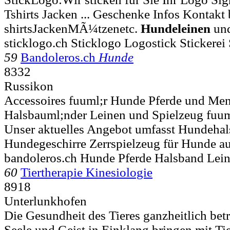
Tshirts Jacken ... Geschenke Infos Kontakt
shirtsJackenMÃ¼tzenetc.
Hundeleinen
und
sticklogo.ch Sticklogo Logostick Stickerei
59
Bandoleros.ch
Hunde
8332
Russikon
Accessoires fuuml;r Hunde Pferde und Me
Halsbauml;nder Leinen und Spielzeug fuuml;r
Unser aktuelles Angebot umfasst Hundeha
Hundegeschirre Zerrspielzeug für Hunde aus
bandoleros.ch Hunde Pferde Halsband Lei
60
Tiertherapie Kinesiologie
8918
Unterlunkhofen
Die Gesundheit des Tieres ganzheitlich bet
Seele und Geist in Einklang bringen mit Tier