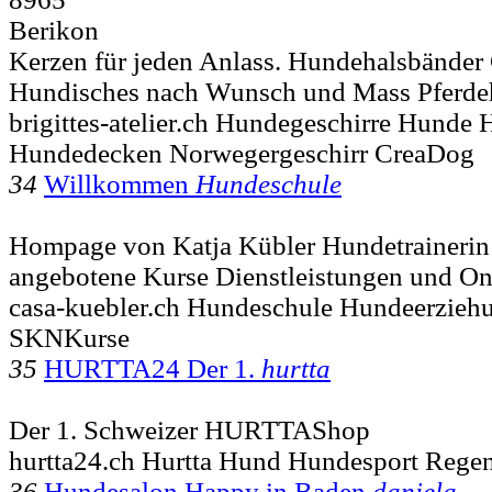
Berikon
Kerzen für jeden Anlass. Hundehalsbänder
Hundisches nach Wunsch und Mass Pferdeh
brigittes-atelier.ch Hundegeschirre Hunde 
Hundedecken Norwegergeschirr CreaDog
34
Willkommen
Hundeschule
Hompage von Katja Kübler Hundetraineri
angebotene Kurse Dienstleistungen und On
casa-kuebler.ch Hundeschule Hundeerzie
SKNKurse
35
HURTTA24 Der 1.
hurtta
Der 1. Schweizer HURTTAShop
hurtta24.ch Hurtta Hund Hundesport Rege
36
Hundesalon Happy in Baden
daniela