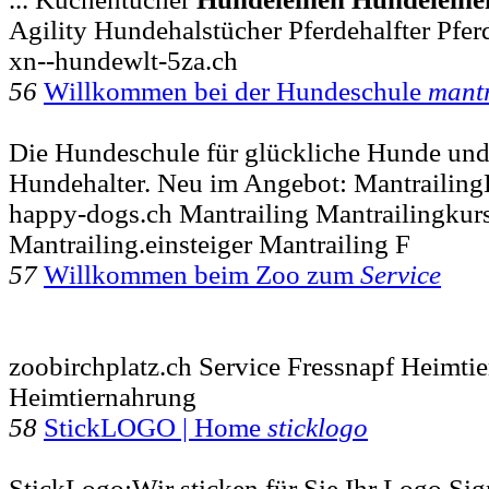
Agility Hundehalstücher Pferdehalfter Pfe
xn--hundewlt-5za.ch
56
Willkommen bei der Hundeschule
mantr
Die Hundeschule für glückliche Hunde und
Hundehalter. Neu im Angebot: MantrailingK
happy-dogs.ch Mantrailing Mantrailingkur
Mantrailing.einsteiger Mantrailing F
57
Willkommen beim Zoo zum
Service
zoobirchplatz.ch Service Fressnapf Heimtie
Heimtiernahrung
58
StickLOGO | Home
sticklogo
StickLogo:Wir sticken für Sie Ihr Logo Sig