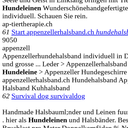
Hundeleinen
Wunderschönehandgefertigte
individuell. Schauen Sie rein.
ap-tiertherapie.ch
61
Start appenzellerhalsband.ch
hundehals
9050
appenzell
Appenzellerhundehalsband individuell in 
und grosse ... Leder > Appenzellerhalsban
Hundeleine
> Appenzeller Hundegeschirre
appenzellerhalsband.ch Hundehalsband Ap
Halsband Kuhhalsband
62
Survival dog survivaldog
Handmade Halsbauml;nder und Leinen fuuml;
. hier als
Hundeleinen
und Halsbänder. Be
Bruchlast pro Meter Doppelkernfäden % N