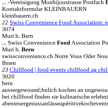
... -Vereinigung Monbijoustrasse Postfach
Kontaktformular KLEINBAUERN
kleinbauern.ch
22
Swiss Convenience Food Association:
n
3074
Muri b. Bern
... Swiss Convenience
Food
Association Po
Muri b.
Bern
swissconvenience.ch Notre Vous Oder Nous 
Ihnen
23
Chillfood | food events chillfood ag
chil
3020
bern
aussergewouml;hnlich kochen an ungewouml;
bei chillfood finden sie kulinarische erlebn
abenteuergenussanlässeapéritivekochevent