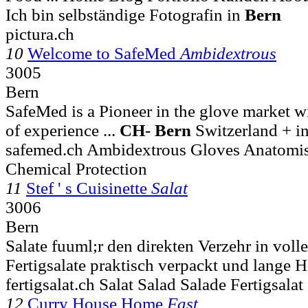
Ich bin selbständige Fotografin in
Bern
pictura.ch
10
Welcome to SafeMed
Ambidextrous
3005
Bern
SafeMed is a Pioneer in the glove market w
of experience ...
CH
-
Bern
Switzerland + i
safemed.ch Ambidextrous Gloves Anatomi
Chemical Protection
11
Stef ' s Cuisinette
Salat
3006
Bern
Salate fuuml;r den direkten Verzehr in voll
Fertigsalate praktisch verpackt und lange Ha
fertigsalat.ch Salat Salad Salade Fertigsalat
12
Curry House Home
Fast