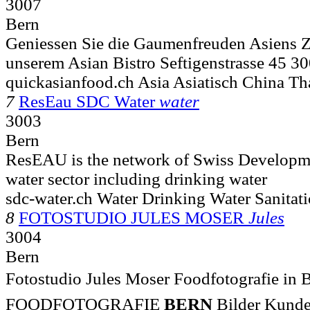
3007
Bern
Geniessen Sie die Gaumenfreuden Asiens Z
unserem Asian Bistro Seftigenstrasse 45 3
quickasianfood.ch Asia Asiatisch China Th
7
ResEau SDC Water
water
3003
Bern
ResEAU is the network of Swiss Developme
water sector including drinking water
sdc-water.ch Water Drinking Water Sanitat
8
FOTOSTUDIO JULES MOSER
Jules
3004
Bern
Fotostudio Jules Moser Foodfotografie in 
FOODFOTOGRAFIE
BERN
Bilder Kund