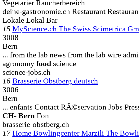
Vegetarier Raucherbereich
deine-gastronomie.ch Restaurant Restaura
Lokale Lokal Bar
15
MyScience.ch The Swiss Scimetrica G
3008
Bern
... from the lab news from the lab wire adm
agronomy
food
science
science-jobs.ch
16
Brasserie Obstberg deutsch
3006
Bern
... enfants Contact RÃ©servation Jobs Press
CH
-
Bern
Fon
brasserie-obstberg.ch
17
Home Bowlingcenter Marzili The Bow