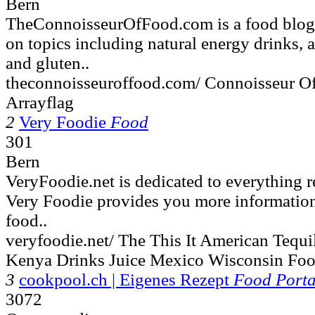
Bern
TheConnoisseurOfFood.com is a food blog th
on topics including natural energy drinks, 
and gluten..
theconnoisseuroffood.com/ Connoisseur O
Arrayflag
2
Very Foodie
Food
301
Bern
VeryFoodie.net is dedicated to everything r
Very Foodie provides you more information
food..
veryfoodie.net/ The This It American Tequ
Kenya Drinks Juice Mexico Wisconsin Fo
3
cookpool.ch | Eigenes Rezept
Food Porta
3072