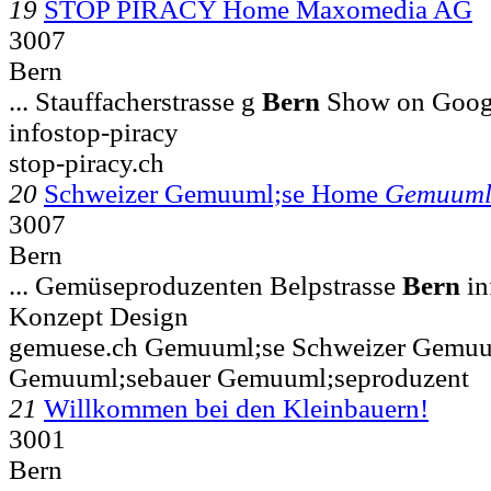
19
STOP PIRACY Home Maxomedia AG
3007
Bern
... Stauffacherstrasse g
Bern
Show on Googl
infostop-piracy
stop-piracy.ch
20
Schweizer Gemuuml;se Home
Gemuuml
3007
Bern
... Gemüseproduzenten Belpstrasse
Bern
in
Konzept Design
gemuese.ch Gemuuml;se Schweizer Gemuu
Gemuuml;sebauer Gemuuml;seproduzent
21
Willkommen bei den Kleinbauern!
3001
Bern