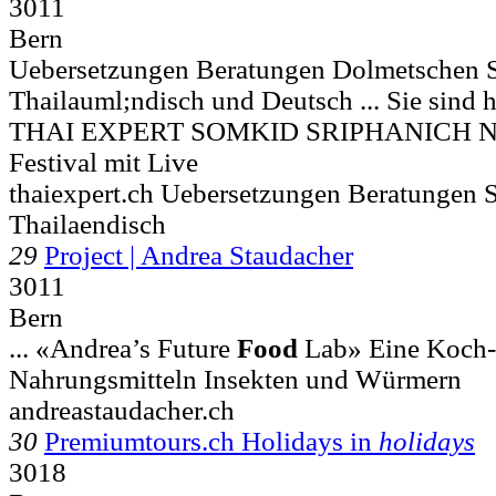
3011
Bern
Uebersetzungen Beratungen Dolmetschen 
Thailauml;ndisch und Deutsch ... Sie sind h
THAI EXPERT SOMKID SRIPHANICH 
Festival mit Live
thaiexpert.ch Uebersetzungen Beratungen S
Thailaendisch
29
Project | Andrea Staudacher
3011
Bern
... «Andrea’s Future
Food
Lab» Eine Koch-
Nahrungsmitteln Insekten und Würmern
andreastaudacher.ch
30
Premiumtours.ch Holidays in
holidays
3018