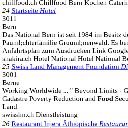
chillfood.ch Chillfood Bern Kochen Cateri
24
Startseite
Hotel
3011
Bern
Das National Bern ist seit 1984 im Besitz d
Pauml;chterfamilie Gruuml;nenwald. Es best
Anfahrtsplan zum Ausdrucken Link Googl
shakira.ch Hotel National Hotel National B
25
Swiss Land Management Foundation
Di
3001
Berne
Working Worldwide ... " Beyond Limits - 
Cadastre Poverty Reduction and
Food
Secu
Land
swisslm.ch Dienstleistung
26
Restaurant Injera Ãthiopische
Restauran