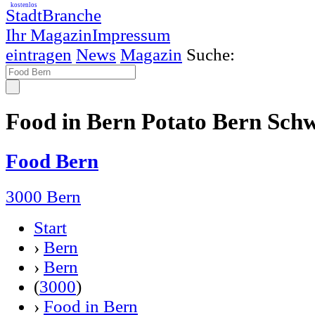
kostenlos
StadtBranche
Ihr Magazin
Impressum
eintragen
News
Magazin
Suche:
Food in Bern Potato Bern Sch
Food Bern
3000 Bern
Start
›
Bern
›
Bern
(
3000
)
›
Food in Bern