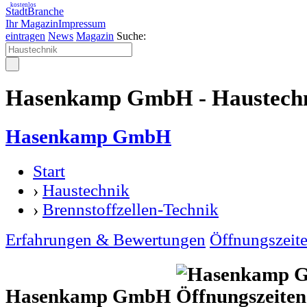
kostenlos
StadtBranche
Ihr Magazin
Impressum
eintragen
News
Magazin
Suche:
Hasenkamp GmbH - Haustech
Hasenkamp GmbH
Start
›
Haustechnik
›
Brennstoffzellen-Technik
Erfahrungen & Bewertungen
Öffnungszeit
Hasenkamp GmbH