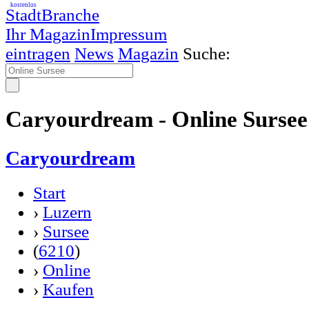
kostenlos
StadtBranche
Ihr Magazin
Impressum
eintragen
News
Magazin
Suche:
Caryourdream - Online Sursee
Caryourdream
Start
›
Luzern
›
Sursee
(
6210
)
›
Online
›
Kaufen