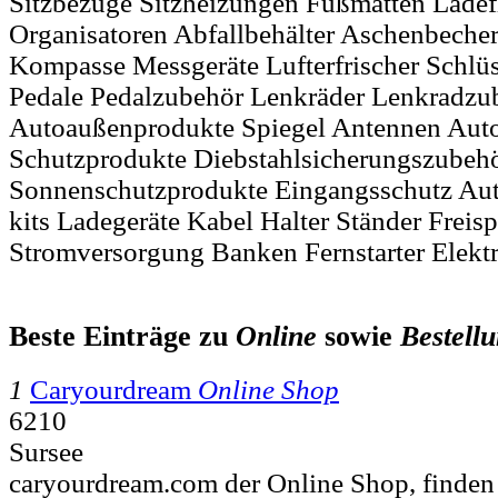
Sitzbezüge Sitzheizungen Fußmatten Lade
Organisatoren Abfallbehälter Aschenbecher
Kompasse Messgeräte Lufterfrischer Schlü
Pedale Pedalzubehör Lenkräder Lenkradzu
Autoaußenprodukte Spiegel Antennen Auto
Schutzprodukte Diebstahlsicherungszubehö
Sonnenschutzprodukte Eingangsschutz Aut
kits Ladegeräte Kabel Halter Ständer Freis
Stromversorgung Banken Fernstarter Elektr
Beste Einträge zu
Online
sowie
Bestell
1
Caryourdream
Online Shop
6210
Sursee
caryourdream.com der Online Shop, finden 