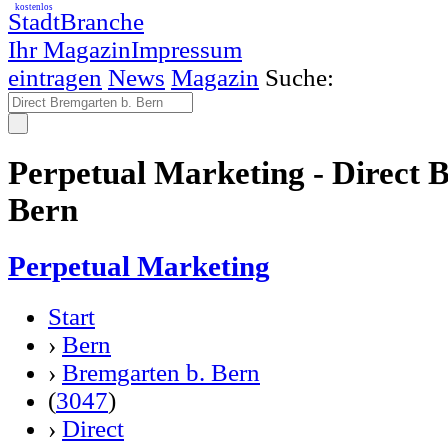
kostenlos
StadtBranche
Ihr Magazin
Impressum
eintragen
News
Magazin
Suche:
Perpetual Marketing - Direct 
Bern
Perpetual Marketing
Start
›
Bern
›
Bremgarten b. Bern
(
3047
)
›
Direct