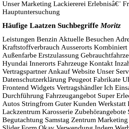
Unser Marketing Lackiererei Erlebnisâ€¨ Fr
Hauptuntersuchung
Häufige Laatzen Suchbegriffe
Moritz
Leistungen Benzin Aktuelle Besuchen Adr
Kraftstoffverbrauch Ausserorts Kombiniert 
Außenfarbe Erstzulassung Gebrauchtfahrze
Hyundai Innerorts Fahrzeuge Kontakt Inza
Vertragspartner Ankauf Website Unser Serv
Datenschutzerklärung Peugeot Fabrikate Uh
Frontend Widgets Vertragshändler Ich Eins
Durchführung Fahrzeugangebot Super Erle
Autos Stringfrom Guter Kunden Werkstatt R
Lackzentrum Karosserie Zubehörangebote S
Begutachtung Samstag Zentrum Marketing 
Slider Form Okay Verwendung Indem Werb