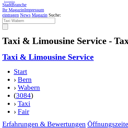
kostenlos
StadtBranche
Ihr Magazin
Impressum
eintragen
News
Magazin
Suche:
Taxi & Limousine Service - Ta
Taxi & Limousine Service
Start
›
Bern
›
Wabern
(
3084
)
›
Taxi
›
Fair
Erfahrungen & Bewertungen
Öffnungszeit