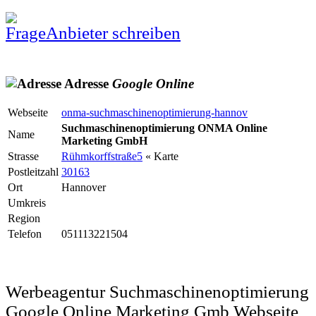
Anbieter schreiben
Adresse
Google
Online
Webseite
onma-suchmaschinenoptimierung-hannov
Suchmaschinenoptimierung ONMA Online
Name
Marketing GmbH
Strasse
Rühmkorffstraße5
« Karte
Postleitzahl
30163
Ort
Hannover
Umkreis
Region
Telefon
051113221504
Werbeagentur Suchmaschinenoptimierung
Google Online Marketing Gmb Webseite