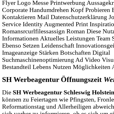
Flyer Logo Messe Printwerbung Aussagekrä
Corporate Handumdrehen Kopf Probieren E
Kontaktieren Mail Datenschutzerklärung Jo
Service Identity Augmented Print Inspirati
Romansrcurlfilessassign Roman Diese Nut
Informationen Aktuelles Leistungen Team 
Ebenso Setzen Leidenschaft Innovationsg
Imageanzeige Stärken Botschaften Digital
Suchmaschinenoptimierung Ad Video Visu
Bestandteil Lebens Nutzen Möglichkeiten 
SH Werbeagentur Öffnungszeit
We
Die
SH Werbeagentur Schleswig Holstein
können zu Feiertagen wie Pfingsten, Fronl
Reformationstag und Allerheiligen abweich
sich vorher zu informieren, ob es sich um e