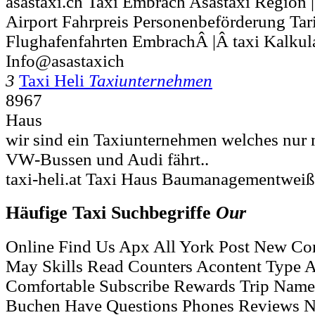
asastaxi.ch Taxi Embrach Asastaxi Region
Airport Fahrpreis Personenbeförderung Tari
Flughafenfahrten EmbrachÂ |Â taxi Kalkul
Info@asastaxich
3
Taxi Heli
Taxiunternehmen
8967
Haus
wir sind ein Taxiunternehmen welches nur m
VW-Bussen und Audi fährt..
taxi-heli.at Taxi Haus Baumanagementweiß
Häufige Taxi Suchbegriffe
Our
Online Find Us Apx All York Post New Con
May Skills Read Counters Acontent Type A
Comfortable Subscribe Rewards Trip Name
Buchen Have Questions Phones Reviews N