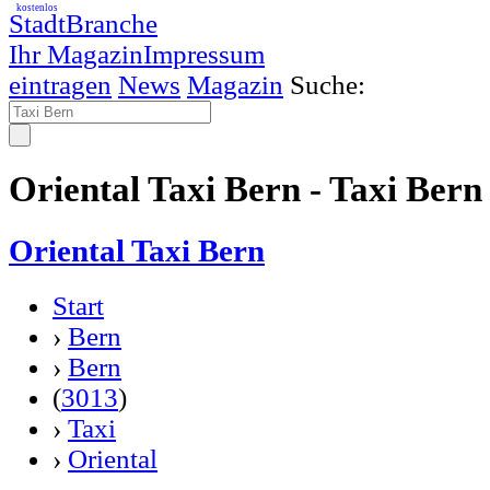
kostenlos
StadtBranche
Ihr Magazin
Impressum
eintragen
News
Magazin
Suche:
Oriental Taxi Bern - Taxi Bern
Oriental Taxi Bern
Start
›
Bern
›
Bern
(
3013
)
›
Taxi
›
Oriental