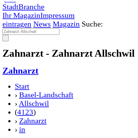
kostenlos
StadtBranche
Ihr Magazin
Impressum
eintragen
News
Magazin
Suche:
Zahnarzt - Zahnarzt Allschwil
Zahnarzt
Start
›
Basel-Landschaft
›
Allschwil
(
4123
)
›
Zahnarzt
›
in