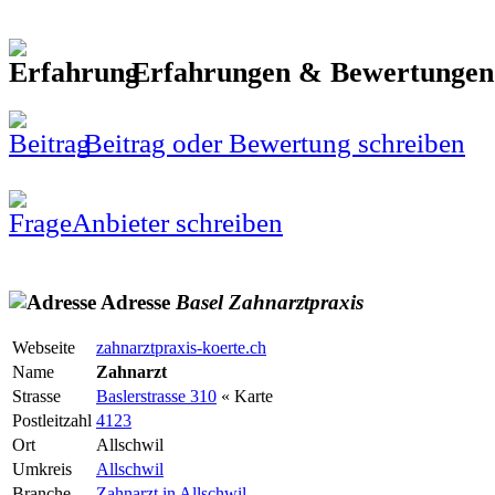
Erfahrungen & Bewertunge
Beitrag oder Bewertung schreiben
Anbieter schreiben
Adresse
Basel
Zahnarztpraxis
Webseite
zahnarztpraxis-koerte.ch
Name
Zahnarzt
Strasse
Baslerstrasse 310
« Karte
Postleitzahl
4123
Ort
Allschwil
Umkreis
Allschwil
Branche
Zahnarzt in Allschwil