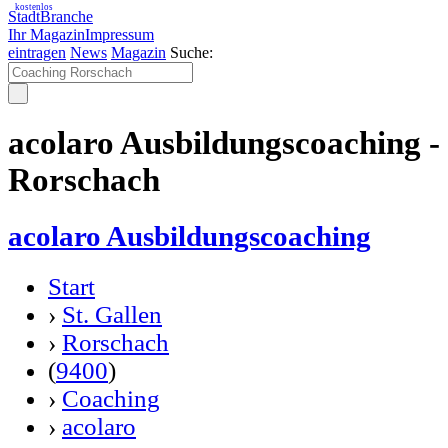
kostenlos
StadtBranche
Ihr Magazin
Impressum
eintragen
News
Magazin
Suche:
acolaro Ausbildungscoaching -
Rorschach
acolaro Ausbildungscoaching
Start
›
St. Gallen
›
Rorschach
(
9400
)
›
Coaching
›
acolaro