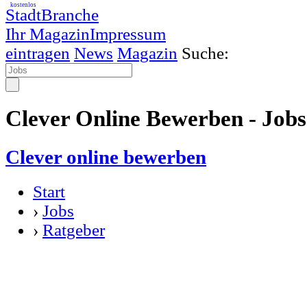
kostenlos
StadtBranche
Ihr Magazin
Impressum
eintragen
News
Magazin
Suche:
Clever Online Bewerben - Jobs
Clever online bewerben
Start
›
Jobs
›
Ratgeber