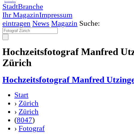
kostenlos
StadtBranche
Ihr Magazin
Impressum
eintragen
News
Magazin
Suche:
Hochzeitsfotograf Manfred Utz
Zürich
Hochzeitsfotograf Manfred Utzing
Start
›
Zürich
›
Zürich
(
8047
)
›
Fotograf