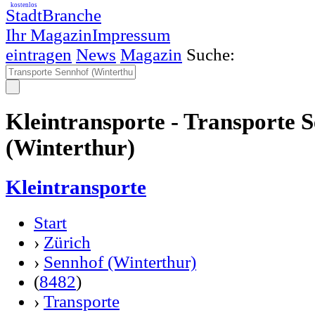
kostenlos
StadtBranche
Ihr Magazin
Impressum
eintragen
News
Magazin
Suche:
Kleintransporte - Transporte 
(Winterthur)
Kleintransporte
Start
›
Zürich
›
Sennhof (Winterthur)
(
8482
)
›
Transporte