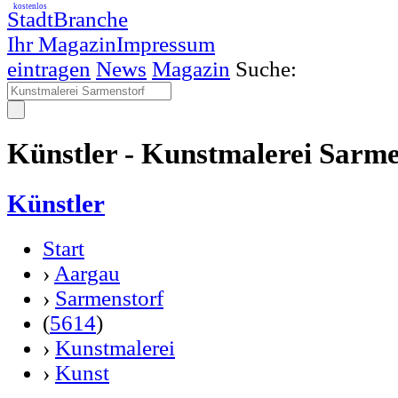
kostenlos
StadtBranche
Ihr Magazin
Impressum
eintragen
News
Magazin
Suche:
Künstler - Kunstmalerei Sarme
Künstler
Start
›
Aargau
›
Sarmenstorf
(
5614
)
›
Kunstmalerei
›
Kunst