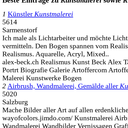
Beste Einträge zu
Kunstmalerei
sowie
R
1
Künstler
Kunstmalerei
5614
Sarmenstorf
Ich male als Lichtarbeiter und möchte Lich
vermitteln. Den Bogen spannen vom Reali
Realismus. Aquarelle, Acryl, Mixed..
alex-beck.ch Realismus Kunst Beck Alex T
Portrt Biografie Galerie Artoffercom Artof
Malerei Kunstwerke Bogen
2
Airbrush, Wandmalerei, Gemälde aller
Ku
5020
Salzburg
Mache Bilder aller Art auf allen erdenklic
wayofcolors.jimdo.com/ Kunstmalerei Air
Wandmalerei Wandbilder Vernissagen Graff