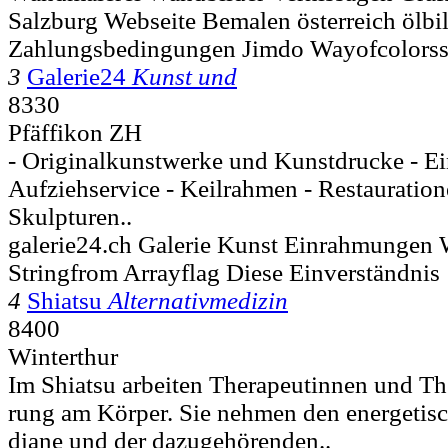
Salzburg Webseite Bemalen österreich ölbil
Zahlungsbedingungen Jimdo Wayofcolors
3
Galerie24
Kunst und
8330
Pfäffikon ZH
- Originalkunstwerke und Kunstdrucke - E
Aufziehservice - Keilrahmen - Restauratio
Skulpturen..
galerie24.ch Galerie Kunst Einrahmungen 
Stringfrom Arrayflag Diese Einverständnis
4
Shiatsu
Alternativmedizin
8400
Winterthur
Im Shi­atsu ar­bei­ten The­ra­peu­tin­nen und Th
rung am Kör­per. Sie neh­men den en­er­ge­ti­s
dia­ne und der da­zu­ge­hö­ren­den..