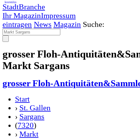
kostenlos
StadtBranche
Ihr Magazin
Impressum
eintragen
News
Magazin
Suche:
grosser Floh-Antiquitäten&Sa
Markt Sargans
grosser Floh-Antiquitäten&Samml
Start
›
St. Gallen
›
Sargans
(
7320
)
›
Markt