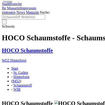
kostenlos
StadtBranche
Ihr Magazin
Impressum
eintragen
News
Magazin
Suche:
Schweiz
HOCO Schaumstoffe - Schaumst
HOCO Schaumstoffe
9452 Hinterforst
Start
›
St. Gallen
›
Hinterforst
(
9452
)
›
Schaumstoff
›
WIR
HOCO Schaumstoffe