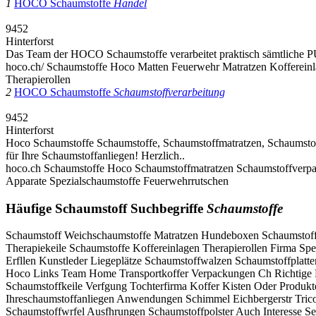
1
HOCO Schaumstoffe
Handel
9452
Hinterforst
Das Team der HOCO Schaumstoffe verarbeitet praktisch sämtliche PU
hoco.ch/ Schaumstoffe Hoco Matten Feuerwehr Matratzen Kofferein
Therapierollen
2
HOCO Schaumstoffe
Schaumstoffverarbeitung
9452
Hinterforst
Hoco Schaumstoffe Schaumstoffe, Schaumstoffmatratzen, Schaumstoff
für Ihre Schaumstoffanliegen! Herzlich..
hoco.ch Schaumstoffe Hoco Schaumstoffmatratzen Schaumstoffverpac
Apparate Spezialschaumstoffe Feuerwehrrutschen
Häufige Schaumstoff Suchbegriffe
Schaumstoffe
Schaumstoff Weichschaumstoffe Matratzen Hundeboxen Schaumstoffau
Therapiekeile Schaumstoffe Koffereinlagen Therapierollen Firma Sp
Erfllen Kunstleder Liegeplätze Schaumstoffwalzen Schaumstoffplatte
Hoco Links Team Home Transportkoffer Verpackungen Ch Richtige Fe
Schaumstoffkeile Verfgung Tochterfirma Koffer Kisten Oder Produk
Ihreschaumstoffanliegen Anwendungen Schimmel Eichbergerstr Trico
Schaumstoffwrfel Ausfhrungen Schaumstoffpolster Auch Interesse Sel