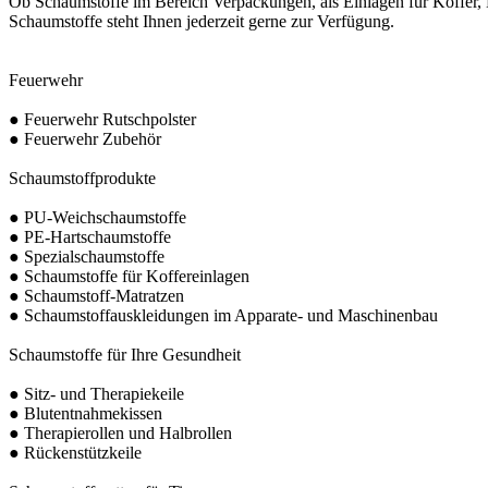
Ob Schaumstoffe im Bereich Verpackungen, als Einlagen für Koffer,
Schaumstoffe steht Ihnen jederzeit gerne zur Verfügung.
Feuerwehr
● Feuerwehr Rutschpolster
● Feuerwehr Zubehör
Schaumstoffprodukte
● PU-Weichschaumstoffe
● PE-Hartschaumstoffe
● Spezialschaumstoffe
● Schaumstoffe für Koffereinlagen
● Schaumstoff-Matratzen
● Schaumstoffauskleidungen im Apparate- und Maschinenbau
Schaumstoffe für Ihre Gesundheit
● Sitz- und Therapiekeile
● Blutentnahmekissen
● Therapierollen und Halbrollen
● Rückenstützkeile