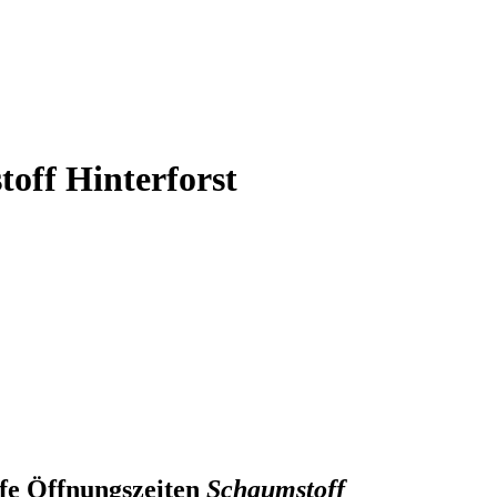
off Hinterforst
Schaumstoff