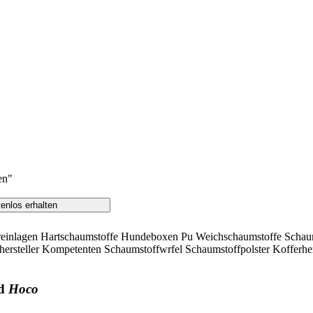
en"
einlagen Hartschaumstoffe Hundeboxen Pu Weichschaumstoffe Schaums
rsteller Kompetenten Schaumstoffwrfel Schaumstoffpolster Kofferherst
d
Hoco