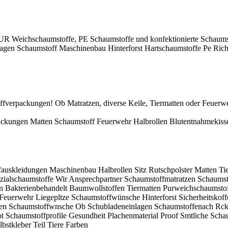
R Weichschaumstoffe, PE Schaumstoffe und konfektionierte Schaumsto
lagen Schaumstoff Maschinenbau Hinterforst Hartschaumstoffe Pe Ric
verpackungen! Ob Matratzen, diverse Keile, Tiermatten oder Feuerweh
kungen Matten Schaumstoff Feuerwehr Halbrollen Blutentnahmekissen
skleidungen Maschinenbau Halbrollen Sitz Rutschpolster Matten Tie
ezialschaumstoffe Wir Ansprechpartner Schaumstoffmatratzen Schaumst
n Bakterienbehandelt Baumwollstoffen Tiermatten Purweichschaumstoff
uerwehr Liegepltze Schaumstoffwünsche Hinterforst Sicherheitskoffe
ten Schaumstoffwnsche Ob Schubladeneinlagen Schaumstoffenach Rcken
t Schaumstoffprofile Gesundheit Plachenmaterial Proof Smtliche Scha
bstkleber Teil Tiere Farben