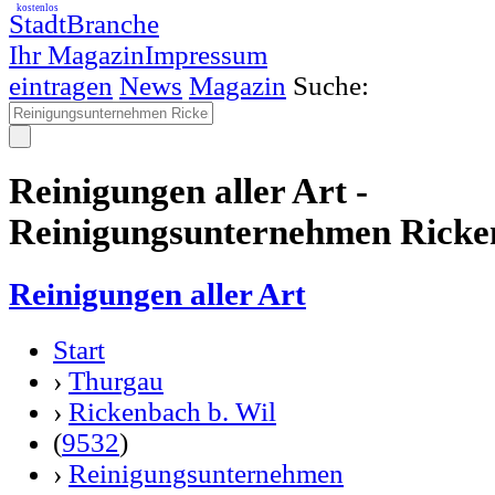
kostenlos
StadtBranche
Ihr Magazin
Impressum
eintragen
News
Magazin
Suche:
Reinigungen aller Art -
Reinigungsunternehmen Ricken
Reinigungen aller Art
Start
›
Thurgau
›
Rickenbach b. Wil
(
9532
)
›
Reinigungsunternehmen