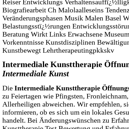
Reiser Entwicklungs Verhaltensauffï¿½lligk
Biografiearbeit Ch Malolaalleseins Tenden
Veränderungsphasen Musik Malen Basel W
Belastungsstï¿½rungen Entwicklungsstöru
Beratung Wirkt Links Erwachsene Museum
Vorkenntnisse Kunstdisziplinen Bewältigu
Kunstbewegt Lehrtherapeutingpkkskv
Intermediale Kunsttherapie Öffnun
Intermediale
Kunst
Die
Intermediale Kunsttherapie Öffnungs
zu Feiertagen wie Pfingsten, Fronleichnam
Allerheiligen abweichen. Wir empfehlen, si
informieren, ob es sich um ein lokales Ges
handelt. Bei Änderungswünschen zu Erfah
Kunsttherapie Test Bewertung und Erfahru