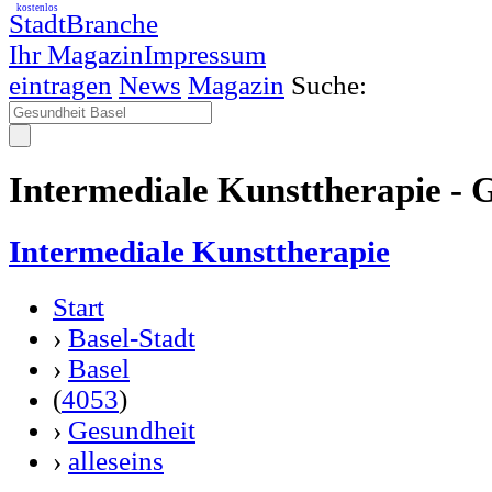
kostenlos
StadtBranche
Ihr Magazin
Impressum
eintragen
News
Magazin
Suche:
Intermediale Kunsttherapie - 
Intermediale Kunsttherapie
Start
›
Basel-Stadt
›
Basel
(
4053
)
›
Gesundheit
›
alleseins