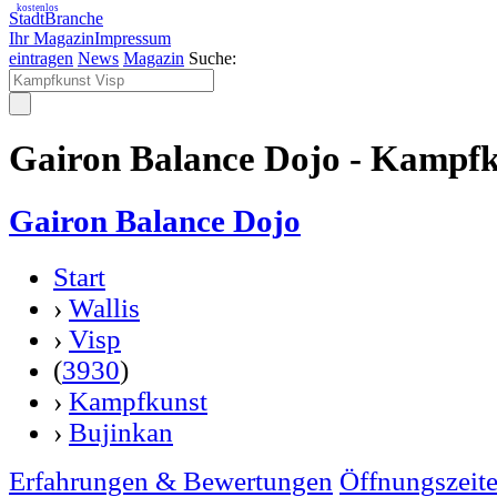
kostenlos
StadtBranche
Ihr Magazin
Impressum
eintragen
News
Magazin
Suche:
Gairon Balance Dojo - Kampfk
Gairon Balance Dojo
Start
›
Wallis
›
Visp
(
3930
)
›
Kampfkunst
›
Bujinkan
Erfahrungen & Bewertungen
Öffnungszeit