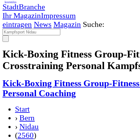
kostenlos
StadtBranche
Ihr Magazin
Impressum
eintragen
News
Magazin
Suche:
Kick-Boxing Fitness Group-Fit
Crosstraining Personal Kampf
Kick-Boxing Fitness Group-Fitness
Personal Coaching
Start
›
Bern
›
Nidau
(
2560
)