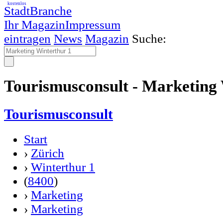
kostenlos
StadtBranche
Ihr Magazin
Impressum
eintragen
News
Magazin
Suche:
Tourismusconsult - Marketing 
Tourismusconsult
Start
›
Zürich
›
Winterthur 1
(
8400
)
›
Marketing
›
Marketing